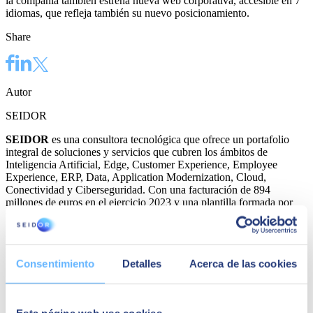
la compañía también estrena nueva web corporativa, accesible en 7
idiomas, que refleja también su nuevo posicionamiento.
Share
Autor
SEIDOR
SEIDOR
es una consultora tecnológica que ofrece un portafolio
integral de soluciones y servicios que cubren los ámbitos de
Inteligencia Artificial, Edge, Customer Experience, Employee
Experience, ERP, Data, Application Modernization, Cloud,
Conectividad y Ciberseguridad. Con una facturación de 894
millones de euros en el ejercicio 2023 y una plantilla formada por
más de 10.000 profesionales altamente cualificados, SEIDOR tiene
presencia directa en 45 países de Europa, América Latina, Estados
Unidos, Oriente Medio, África y Asia. La consultora es partner de
los principales líderes tecnológicos.
Consentimiento
Detalles
Acerca de las cookies
Quizá te puede interesar
Esta página web usa cookies