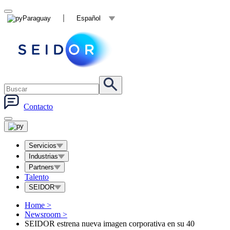
Paraguay
Español
Contacto
Servicios
Industrias
Partners
Talento
SEIDOR
Home
>
Newsroom
>
SEIDOR estrena nueva imagen corporativa en su 40