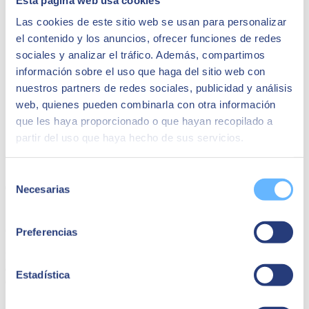
Las cookies de este sitio web se usan para personalizar
el contenido y los anuncios, ofrecer funciones de redes
sociales y analizar el tráfico. Además, compartimos
información sobre el uso que haga del sitio web con
nuestros partners de redes sociales, publicidad y análisis
web, quienes pueden combinarla con otra información
que les haya proporcionado o que hayan recopilado a
partir del uso que haya hecho de sus servicios.
Selección
04 de mayo de 2022
Necesarias
de
consentimiento
SEIDOR alcanza una facturación de 606 MM de
euros en 2021, un 29,5% más que en 2020
Preferencias
La consultora tecnológica mantiene el ritmo de crecimiento anual a
doble dígito y se alinea con su objetivo de llegar a los 1.000 MM€
Estadística
de euros en 2025.
SEIDOR