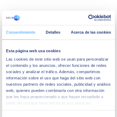
Consentimiento
Detalles
Acerca de las cookies
Esta página web usa cookies
Las cookies de este sitio web se usan para personalizar
Sécurité et continuité des affaires
el contenido y los anuncios, ofrecer funciones de redes
sociales y analizar el tráfico. Además, compartimos
Cloud
. Il est nécessaire d'établir une relation de confiance
información sobre el uso que haga del sitio web con
avec le fournisseur et dans la politique de sécurité qu'il
applique. Aussi dans sa capacité à maintenir la continuité du
nuestros partners de redes sociales, publicidad y análisis
service.
web, quienes pueden combinarla con otra información
Sur site
. Dans ce cas, l'entreprise a un plus grand contrôle sur
que les haya proporcionado o que hayan recopilado a
la sécurité et la disponibilité de la plateforme, mais elle assume
également une plus grande responsabilité. En cas de
partir del uso que haya hecho de sus servicios.
problèmes, elle doit les résoudre avec son propre personnel.