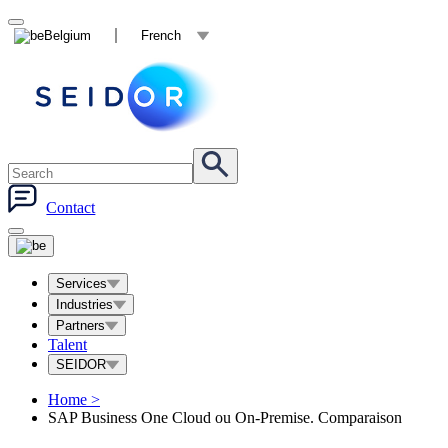
Belgium
French
Contact
Services
Industries
Partners
Talent
SEIDOR
Home
>
SAP Business One Cloud ou On-Premise. Comparaison