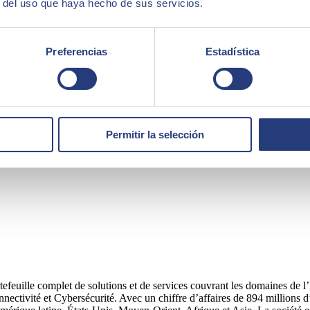
r del uso que haya hecho de sus servicios.
b Intelligence reste l'outil de génération de rapports le plus utilisé. E
ents directs.
Preferencias
Estadística
lateforme dans le nouveau monde des plateformes cloud, telles que MS Dr
utilisabilité en se concentrant sur les idées et les demandes des utilisat
z les éventuels problèmes avec la version zéro qui a été lancée le 21 déce
te avant de mettre à jour :
Permitir la selección
efeuille complet de solutions et de services couvrant les domaines de l’
tivité et Cybersécurité. Avec un chiffre d’affaires de 894 millions d