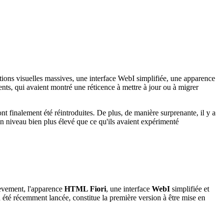
ations visuelles massives, une interface WebI simplifiée, une apparence
nts, qui avaient montré une réticence à mettre à jour ou à migrer
nt finalement été réintroduites. De plus, de manière surprenante, il y a
à un niveau bien plus élevé que ce qu'ils avaient expérimenté
rièvement, l'apparence
HTML Fiori
, une interface
WebI
simplifiée et
a été récemment lancée, constitue la première version à être mise en