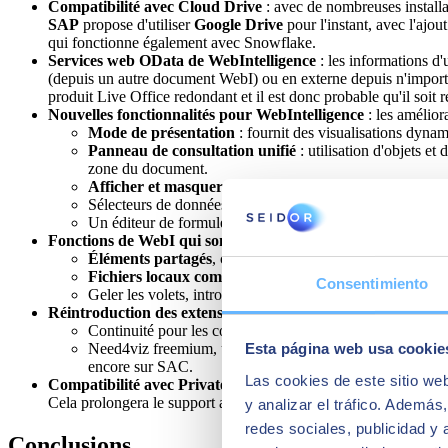
Compatibilité avec Cloud Drive
: avec de nombreuses installa
SAP
propose d'utiliser
Google Drive
pour l'instant, avec l'ajout
qui fonctionne également avec
Snowflake
.
Services web OData de WebIntelligence
: les informations d'
(depuis un autre document WebI) ou en externe depuis n'importe 
produit Live Office redondant et il est donc probable qu'il soit
Nouvelles fonctionnalités pour WebIntelligence
: les améliora
Mode de présentation
: fournit des visualisations dynam
Panneau de consultation unifié
: utilisation d'objets et
zone du document.
Afficher et masquer les onglets
: de manière dynamique 
Sélecteurs de données améliorés et plus utilisables.
Un éditeur de formules amélioré avec plus d'espace et une
Fonctions de WebI qui sont de retour
: certaines fonctions q
Éléments partagés
, c'est-à-dire des éléments WebI cons
Fichiers locaux comme source
, en utilisant MS Excel 
Consentimiento
Geler les volets, introduit pour la première fois dans la ve
Réintroduction des extensions WebI
: avec une compatibilité 
Continuité pour les compléments payants tels que les car
Need4viz freemium, un complément actuellement gratuit qu
Esta página web usa cookie
encore sur SAC.
Las cookies de este sitio we
Compatibilité avec Private Cloud Edition (PCE)
, qui ouvre
Cela prolongera le support au-delà de 2027, qui est pour l'instan
y analizar el tráfico. Ademá
redes sociales, publicidad y
Conclusions