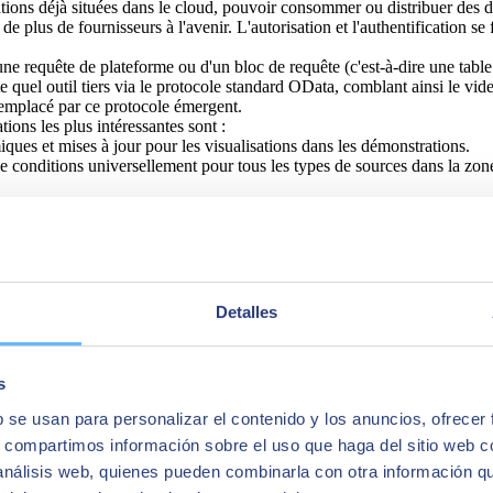
tions déjà situées dans le cloud, pouvoir consommer ou distribuer des do
 de plus de fournisseurs à l'avenir. L'autorisation et l'authentification se
une requête de plateforme ou d'un bloc de requête (c'est-à-dire une tab
quel outil tiers via le protocole standard OData, comblant ainsi le vid
 remplacé par ce protocole émergent.
tions les plus intéressantes sont :
iques et mises à jour pour les visualisations dans les démonstrations.
 de conditions universellement pour tous les types de sources dans la zone
en fonction de la valeur de vos données.
 meilleure utilisation des couleurs.
ui manquaient dans la version
SAP BO 4.3
pour certains clients pour don
truits une fois et réutilisés dans de nombreux documents WebI.
ou des fichiers externes TXT avec des données traitées manuellement.
Detalles
rsion 4.2.
supplémentaire avec l'API JavaScript, ce qui fournit :
tes géographiques de Galigeo.
i améliore WebI avec l'exploration et la visualisation des données. C'
s
b se usan para personalizar el contenido y los anuncios, ofrecer
 une nouvelle voie vers le cloud dans un nouveau modèle de licence où
t indéfini.
s, compartimos información sobre el uso que haga del sitio web 
 análisis web, quienes pueden combinarla con otra información q