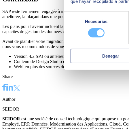
que hayan recopilado a parti
SAP reste fermement engagée à investir dans la suite de BI locale et We
Selección
améliorée, la plaçant dans une position solide par rapport à ses concurr
Necesarias
de
Les plans pour l'avenir incluent la poursuite de l'intégration de la p
consentimiento
capacités de gestion des données dans WebI Intelligence et améliorant l'
Avant de planifier votre migration vers cette dernière version, vérifie
nous vous recommandons de vous assurer qu'un plan de correction exis
Denegar
Version 4.2 SP3 ou antérieure
Contenu de Design Studio ou Lumira Designer
WebI en plus des sources de Free Hand SQL
Share
Author
SEIDOR
SEIDOR
est une société de conseil technologique qui propose un port
Employé, ERP, Données, Modernisation des Applications, Cloud, Connec