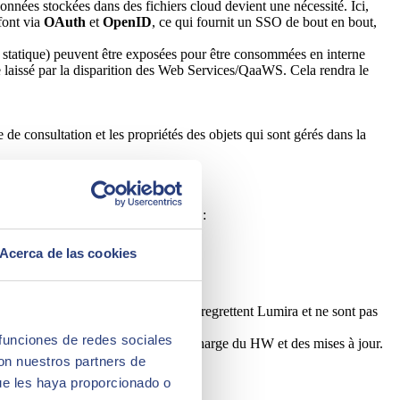
nnées stockées dans des fichiers cloud devient une nécessité. Ici,
 font via
OAuth
et
OpenID
, ce qui fournit un SSO de bout en bout,
le statique) peuvent être exposées pour être consommées en interne
e laissé par la disparition des Web Services/QaaWS. Cela rendra le
 de consultation et les propriétés des objets qui sont gérés dans la
ner le feu vert à la mise à jour sont :
Acerca de las cookies
est une bonne option pour ceux qui regrettent Lumira et ne sont pas
 funciones de redes sociales
 SAP héberge le SW et le SO et se charge du HW et des mises à jour.
con nuestros partners de
ue les haya proporcionado o