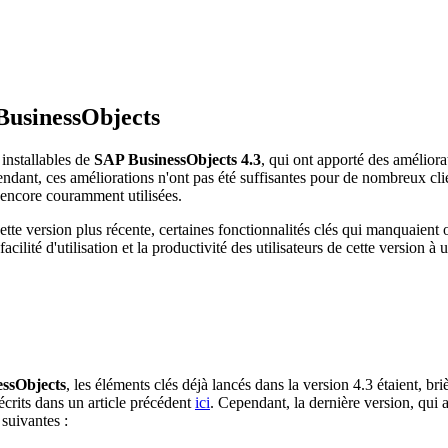
 BusinessObjects
 installables de
SAP BusinessObjects 4.3
, qui ont apporté des amélior
ndant, ces améliorations n'ont pas été suffisantes pour de nombreux clie
t encore couramment utilisées.
tte version plus récente, certaines fonctionnalités clés qui manquaient o
cilité d'utilisation et la productivité des utilisateurs de cette version 
ssObjects
, les éléments clés déjà lancés dans la version 4.3 étaient, b
décrits dans un article précédent
ici
. Cependant, la dernière version, qui 
 suivantes :