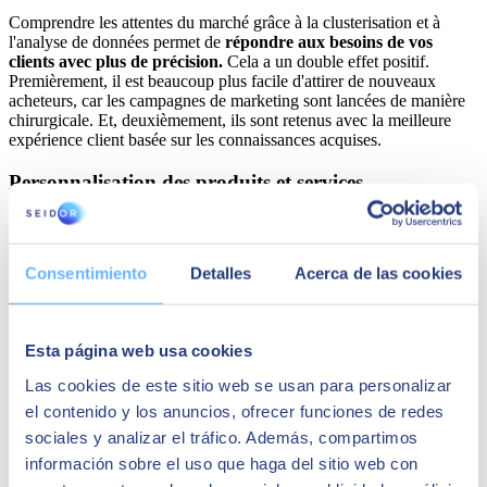
Comprendre les attentes du marché grâce à la clusterisation et à
l'analyse de données permet de
répondre aux besoins de vos
clients avec plus de précision.
Cela a un double effet positif.
Premièrement, il est beaucoup plus facile d'attirer de nouveaux
acheteurs, car les campagnes de marketing sont lancées de manière
chirurgicale. Et, deuxièmement, ils sont retenus avec la meilleure
expérience client basée sur les connaissances acquises.
Personnalisation des produits et services
La segmentation identifie les critères de chaque segment de clients.
Ainsi, il est plus facile de
personnaliser les produits et services
pour les adapter à chaque type de consommateur. Il est bien connu
Consentimiento
Detalles
Acerca de las cookies
que la personnalisation basée sur les données augmente la
satisfaction du client, ainsi que sa fidélité à la marque.
Développement optimal des campagnes de
Esta página web usa cookies
marketing et de vente
Las cookies de este sitio web se usan para personalizar
Enfin, la clusterisation soutient les stratégies de marketing et de
el contenido y los anuncios, ofrecer funciones de redes
ventes en
identifiant des groupes homogènes de clients.
Ce n'est
sociales y analizar el tráfico. Además, compartimos
qu'ainsi que l'on peut obtenir des messages plus spécifiques et des
información sobre el uso que haga del sitio web con
campagnes plus efficaces, en optimisant l'acquisition et la rétention