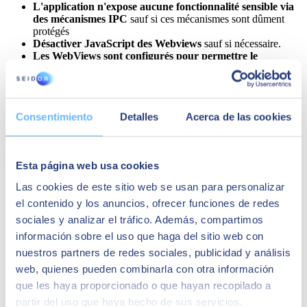
L'application n'expose aucune fonctionnalité sensible via
des mécanismes IPC
sauf si ces mécanismes sont dûment
protégés
Désactiver JavaScript des Webviews
sauf si nécessaire.
Les WebViews sont configurés pour permettre le
minimum de schémas
(idéalement, seulement https). Des
schémas dangereux comme file, tel et app-id sont désactivés.
Qualité du code
Consentimiento
Detalles
Acerca de las cookies
Bien que les applications ne soient pas aussi vulnérables aux
attaques de type Cross-Site Scripting, les développeurs doivent
suivre un guide de bonnes pratiques pour que le code soit sécurisé :
Esta página web usa cookies
Las cookies de este sitio web se usan para personalizar
L'application doit être signée et fournie avec un certificat
valide
, ainsi que publiée en mode release.
el contenido y los anuncios, ofrecer funciones de redes
L'application
capture et gère correctement les éventuelles
sociales y analizar el tráfico. Además, compartimos
exceptions
.
información sobre el uso que haga del sitio web con
Les
fonctionnalités de sécurité gratuites
des outils, telles
que la minification du byte-code, la protection de la pile, le
nuestros partners de redes sociales, publicidad y análisis
support PIE et le comptage automatique des références, sont
web, quienes pueden combinarla con otra información
activées
.
que les haya proporcionado o que hayan recopilado a
Utiliser des outils permettant d'analyser le code source
pour détecter d'éventuelles vulnérabilités
comme par
partir del uso que haya hecho de sus servicios.