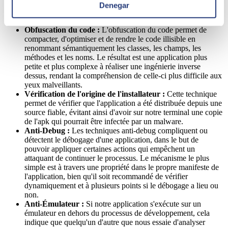
utilisation modifiée ultérieure. Pour cela, il est vérifié que la
Denegar
signature de l'application est l'originale et des mécanismes de
vérification du checksum sont appliqués.
Obfuscation du code :
L'obfuscation du code permet de
compacter, d'optimiser et de rendre le code illisible en
renommant sémantiquement les classes, les champs, les
méthodes et les noms. Le résultat est une application plus
petite et plus complexe à réaliser une ingénierie inverse
dessus, rendant la compréhension de celle-ci plus difficile aux
yeux malveillants.
Vérification de l'origine de l'installateur :
Cette technique
permet de vérifier que l'application a été distribuée depuis une
source fiable, évitant ainsi d'avoir sur notre terminal une copie
de l'apk qui pourrait être infectée par un malware.
Anti-Debug :
Les techniques anti-debug compliquent ou
détectent le débogage d'une application, dans le but de
pouvoir appliquer certaines actions qui empêchent un
attaquant de continuer le processus. Le mécanisme le plus
simple est à travers une propriété dans le propre manifeste de
l'application, bien qu'il soit recommandé de vérifier
dynamiquement et à plusieurs points si le débogage a lieu ou
non.
Anti-Émulateur :
Si notre application s'exécute sur un
émulateur en dehors du processus de développement, cela
indique que quelqu'un d'autre que nous essaie d'analyser