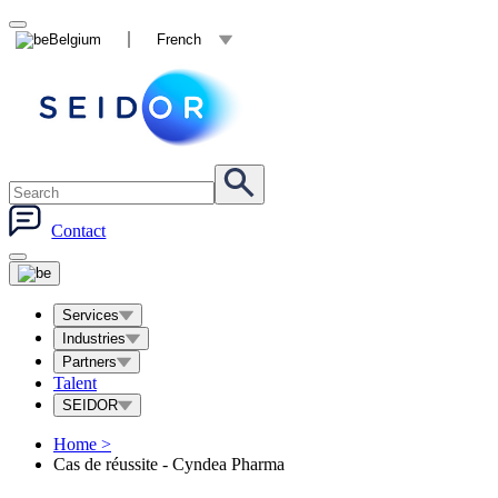
Belgium
French
Contact
Services
Industries
Partners
Talent
SEIDOR
Home
>
Cas de réussite - Cyndea Pharma