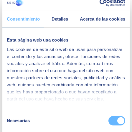
“Les avantages étaient la rapidité de la mise en
œuvre et de manière globale sans avoir à
implanter par modules”.
Consentimiento
Detalles
Acerca de las cookies
Cas de réussite connexes :
Esta página web usa cookies
Las cookies de este sitio web se usan para personalizar
el contenido y los anuncios, ofrecer funciones de redes
sociales y analizar el tráfico. Además, compartimos
información sobre el uso que haga del sitio web con
nuestros partners de redes sociales, publicidad y análisis
web, quienes pueden combinarla con otra información
que les haya proporcionado o que hayan recopilado a
partir del uso que haya hecho de sus servicios.
Selección
Necesarias
de
Caso de éxito - Bodegas Ruiz
consentimiento