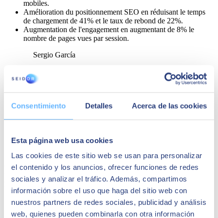
mobiles.
Amélioration du positionnement SEO en réduisant le temps
de chargement de 41% et le taux de rebond de 22%.
Augmentation de l'engagement en augmentant de 8% le
nombre de pages vues par session.
Sergio García
Planificateur de médias numériques chez GB
Foods
"Avec le nouveau site web, nous avons obtenu
une plateforme de pointe sur le plan
Consentimiento
Detalles
Acerca de las cookies
technologique et agile dans la gestion
quotidienne des contenus, ce qui nous permet de
relever avec assurance les défis à venir et de
Esta página web usa cookies
continuer à consolider nos objectifs dans le
domaine numérique."
Las cookies de este sitio web se usan para personalizar
el contenido y los anuncios, ofrecer funciones de redes
Peut-être que cela pourrait vous
sociales y analizar el tráfico. Además, compartimos
intéresser
información sobre el uso que haga del sitio web con
nuestros partners de redes sociales, publicidad y análisis
web, quienes pueden combinarla con otra información