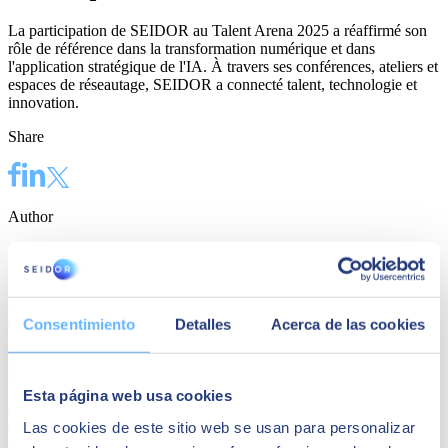
La participation de SEIDOR au Talent Arena 2025 a réaffirmé son
rôle de référence dans la transformation numérique et dans
l'application stratégique de l'IA. À travers ses conférences, ateliers et
espaces de réseautage, SEIDOR a connecté talent, technologie et
innovation.
Share
Author
SEIDOR
SEIDOR
est une société de conseil technologique qui propose un
portefeuille complet de solutions et de services couvrant les
domaines de l’Intelligence Artificielle, Edge, Expérience Client,
Consentimiento
Detalles
Acerca de las cookies
Expérience Employé, ERP, Données, Modernisation des
Applications, Cloud, Connectivité et Cybersécurité. Avec un chiffre
d’affaires de 894 millions d’euros en 2023 et une équipe de plus de
10.000 professionnels hautement qualifiés, SEIDOR est présente
Esta página web usa cookies
dans 45 pays en Europe, Amérique latine, États-Unis, Moyen-
Las cookies de este sitio web se usan para personalizar
Orient, Afrique et Asie. La société est partenaire des principaux
leaders technologiques.