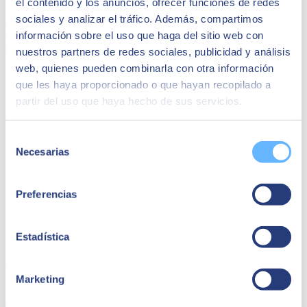
el contenido y los anuncios, ofrecer funciones de redes
sociales y analizar el tráfico. Además, compartimos
Peut-être que cela pourrait vous
información sobre el uso que haga del sitio web con
intéresser
nuestros partners de redes sociales, publicidad y análisis
web, quienes pueden combinarla con otra información
que les haya proporcionado o que hayan recopilado a
partir del uso que haya hecho de sus servicios.
Selección
Necesarias
de
consentimiento
Preferencias
Estadística
24 février 2025
Marketing
SEIDOR Global Kick-Off Meeting 2025 : une
partition de croissance et d'avenir