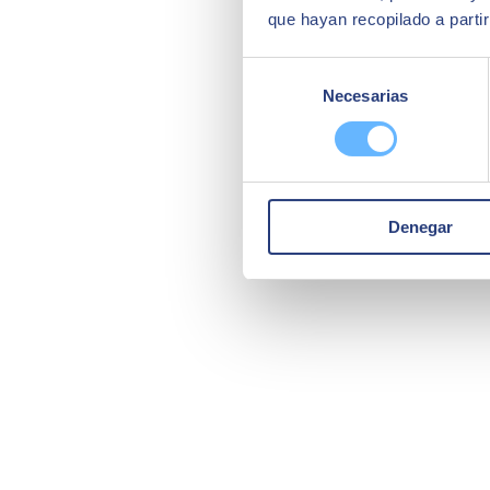
que hayan recopilado a parti
Selección
Necesarias
de
consentimiento
Denegar