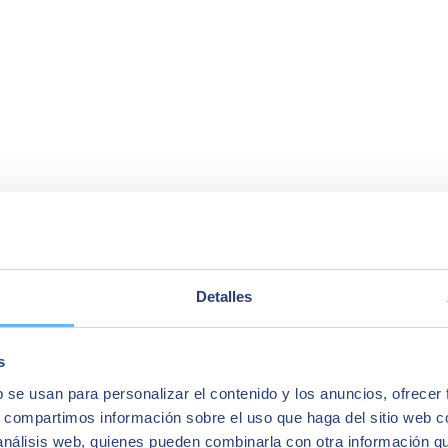
Detalles
z Vocento
ralisé pour la gestion des identités de nos utilisateurs. Nous avons ado
s
b se usan para personalizar el contenido y los anuncios, ofrecer
s, compartimos información sobre el uso que haga del sitio web 
 análisis web, quienes pueden combinarla con otra información q