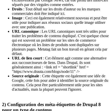
exclusivement par Google News, car elle prend des mots-clés
séparés par des virgules comme entrées.
Droits
: Tout détail sur les droits d'auteur ou les marques
commerciales doit être indiqué ici.
Image
: Ceci est également relativement nouveau et peut être
utile pour indiquer aux réseaux sociaux quelle image utiliser
avec une publication.
URL canonique
: Les URL canoniques sont très utiles pour
traiter les problèmes de contenu dupliqué. C'est quelque chose
qui est souvent un problème sur les sites de commerce
électronique où les listes de produits sont dupliquées sur
plusieurs pages. Metatag fait un bon travail en gérant cela par
défaut.
URL de lien court
: Cet élément agit comme une alternative
aux raccourcisseurs de liens. Dans Drupal, ils sont
généralement ainsi : <link rel = "shortlink" href =
"https://www.drauta.com/blogs/node/11" />
Source originale
: Cette étiquette est également une idée de
Google, cette fois pour aider à identifier la source originale du
contenu. Cela peut être particulièrement utile pour les sites
d'actualités, mais la plupart peuvent l'ignorer.
2) Configuration des méta-étiquettes de Drupal 8
pour un type de contenu