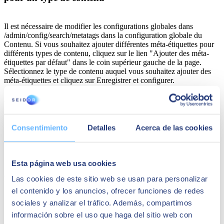
Il est nécessaire de modifier les configurations globales dans
/admin/config/search/metatags dans la configuration globale du
Contenu. Si vous souhaitez ajouter différentes méta-étiquettes pour
différents types de contenu, cliquez sur le lien "Ajouter des méta-
étiquettes par défaut" dans le coin supérieur gauche de la page.
Sélectionnez le type de contenu auquel vous souhaitez ajouter des
méta-étiquettes et cliquez sur Enregistrer et configurer.
3) Configurer les méta-tags de Drupal 8 pour les
pages de visualisation
Consentimiento
Detalles
Acerca de las cookies
Activez le module "metatag: views", qui est un sous-module du
module de méta-étiquette.
Esta página web usa cookies
Modifiez les configurations globales dans
/admin/config/search/metatags. Pour ajouter les méta-étiquettes à la
Las cookies de este sitio web se usan para personalizar
vue, accédez à l'écran d'édition des vues et cliquez sur le lien des
el contenido y los anuncios, ofrecer funciones de redes
méta-étiquettes.
sociales y analizar el tráfico. Además, compartimos
Share
información sobre el uso que haga del sitio web con