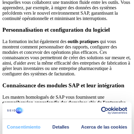
lesquelles vous collaborez une transition fluide entre les outils. Vous
apprendrez, par exemple, à migrer des données des systèmes
précédents vers le nouvel environnement SAP, garantissant la
continuité opérationnelle et minimisant les interruptions.
Personnalisation et configuration du logiciel
La formation inclut également des
outils pratiques
qui vous
montrent comment personnaliser des rapports, configurer des
modules et concevoir des opérations plus efficaces. Ces
connaissances vous permettront de créer des solutions sur mesure et,
ainsi, d'aider avec la même efficacité des entreprises de fabrication à
gérer leurs inventaires ou une entreprise pharmaceutique à
configurer des systèmes de facturation.
Connaissance des modules SAP et leur intégration
Les masters homologués de SAP vous fournissent une
compréhension approfondie des domaines clés de l'entreprise
,
tels que les finances, les ventes, les achats et la production. La
formation vous apprendra à unifier les données entre les
départements pour optimiser les processus. Par exemple, vous saurez
comment connecter les inventaires avec le module de ventes pour
Consentimiento
Detalles
Acerca de las cookies
éviter les ruptures de stock et améliorer l'expérience client.