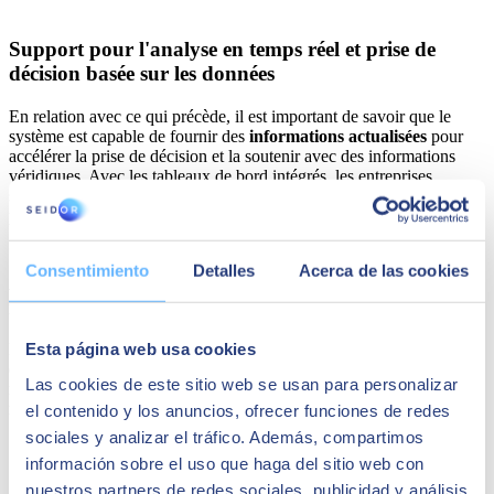
Support pour l'analyse en temps réel et prise de
décision basée sur les données
En relation avec ce qui précède, il est important de savoir que le
système est capable de fournir des
informations actualisées
pour
accélérer la prise de décision et la soutenir avec des informations
véridiques. Avec les
tableaux de bord intégrés
, les entreprises
s'adaptent rapidement aux changements du marché et sont mieux
préparées que la concurrence.
Consentimiento
Detalles
Acerca de las cookies
Amélioration de l'efficacité opérationnelle grâce à la
réduction des redondances et des erreurs
Esta página web usa cookies
En
éliminant les redondances et les erreurs
dans les processus
d'affaires, SAP Business One améliore l'efficacité opérationnelle et
Las cookies de este sitio web se usan para personalizar
réduit les coûts. Cela se traduit par une productivité accrue et une
meilleure expérience client.
el contenido y los anuncios, ofrecer funciones de redes
sociales y analizar el tráfico. Además, compartimos
información sobre el uso que haga del sitio web con
nuestros partners de redes sociales, publicidad y análisis