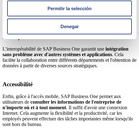
Avec des capacités évolutives,
SAP Business One grandit avec
votre entreprise
. Que vous soyez en train de démarrer ou que votre
Permitir la selección
entreprise soit en expansion, cette solution peut facilement s'adapter
à vos besoins en évolution, sans perturber vos opérations.
Denegar
Interopérabilité
L'interopérabilité de SAP Business One garantit une
intégration
sans problème avec d'autres systèmes et applications
. Cela
facilite la collaboration entre différents départements et l'obtention de
données à partir de diverses sources stratégiques.
Accessibilité
Enfin, grâce à l'accès mobile, SAP Business One permet aux
utilisateurs de
consulter les informations de l'entreprise de
n'importe où et à tout moment
. Il suffit d'avoir une connexion
Internet. Cela augmente la flexibilité et la productivité, car les
employés peuvent effectuer des tâches importantes même lorsqu'ils
sont hors du bureau.