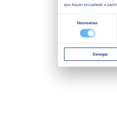
que hayan recopilado a parti
Selección
Necesarias
de
consentimiento
Denegar