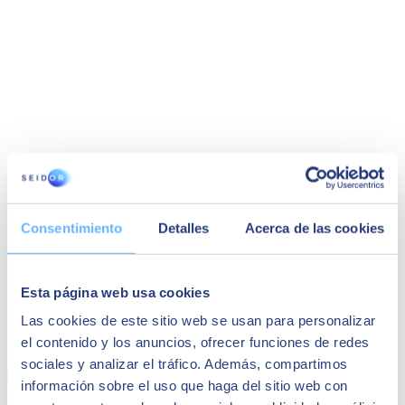
Consentimiento
Detalles
Acerca de las cookies
CASOS DE ÉXITO: Orion
Esta página web usa cookies
Ils ont réussi à optimiser considérablement leurs processus et ont
Las cookies de este sitio web se usan para personalizar
assuré une croissance consolidée à long terme avec SAP Business
el contenido y los anuncios, ofrecer funciones de redes
One
sociales y analizar el tráfico. Además, compartimos
En savoir plus
información sobre el uso que haga del sitio web con