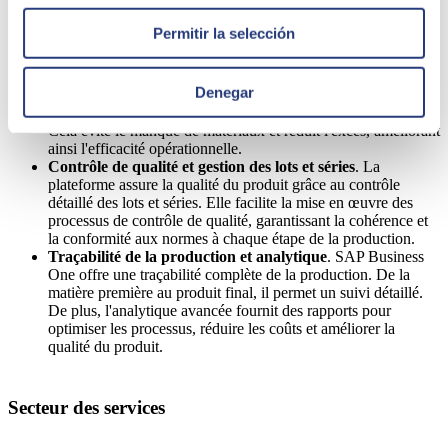
ordres de production
. Facilite la planification des ressources
et des ordres de production avec une approche intégrée.
Permitir la selección
L'outil améliore la précision dans l'affectation des ressources,
garantissant une production efficace et
respectant les délais de
livraison
.
Denegar
Gestion des inventaires
. Cette tâche est ajustée en
fournissant une visibilité en temps réel des niveaux de stock.
Cela évite le manque de matériaux et réduit l'excès, améliorant
ainsi l'efficacité opérationnelle.
Contrôle de qualité et gestion des lots et séries
. La
plateforme assure la qualité du produit grâce au contrôle
détaillé des lots et séries. Elle facilite la mise en œuvre des
processus de contrôle de qualité, garantissant la cohérence et
la conformité aux normes à chaque étape de la production.
Traçabilité de la production et analytique
. SAP Business
One offre une traçabilité complète de la production. De la
matière première au produit final, il permet un suivi détaillé.
De plus, l'analytique avancée fournit des rapports pour
optimiser les processus, réduire les coûts et améliorer la
qualité du produit.
Secteur des services