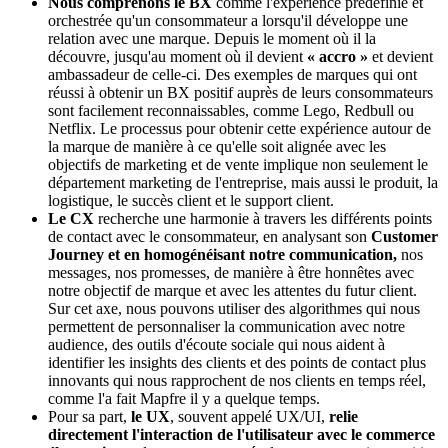
Nous comprenons le BX
comme l'expérience prédéfinie et
orchestrée qu'un consommateur a lorsqu'il développe une
relation avec une marque. Depuis le moment où il la
découvre, jusqu'au moment où il devient
« accro »
et devient
ambassadeur de celle-ci. Des exemples de marques qui ont
réussi à obtenir un BX positif auprès de leurs consommateurs
sont facilement reconnaissables, comme Lego, Redbull ou
Netflix. Le processus pour obtenir cette expérience autour de
la marque de manière à ce qu'elle soit alignée avec les
objectifs de marketing et de vente implique non seulement le
département marketing de l'entreprise, mais aussi le produit, la
logistique, le succès client et le support client.
Le CX
recherche une harmonie à travers les différents points
de contact avec le consommateur, en analysant son
Customer
Journey et en homogénéisant notre communication,
nos
messages, nos promesses, de manière à être honnêtes avec
notre objectif de marque et avec les attentes du futur client.
Sur cet axe, nous pouvons utiliser des algorithmes qui nous
permettent de personnaliser la communication avec notre
audience, des outils d'écoute sociale qui nous aident à
identifier les insights des clients et des points de contact plus
innovants qui nous rapprochent de nos clients en temps réel,
comme l'a fait Mapfre il y a quelque temps.
Pour sa part,
le UX
, souvent appelé UX/UI,
relie
directement l'interaction de l'utilisateur avec le commerce