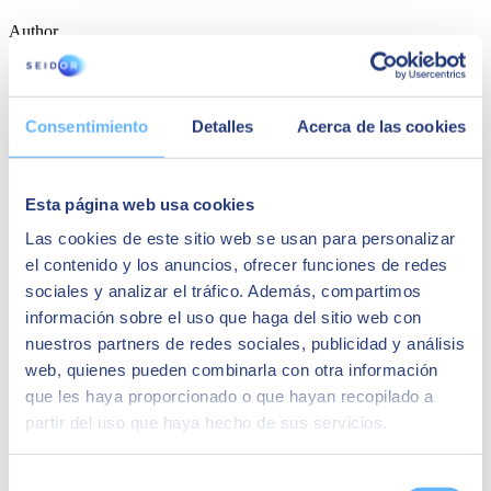
Author
SEIDOR
SEIDOR
est une société de conseil technologique qui propose un
portefeuille complet de solutions et de services couvrant les
Consentimiento
Detalles
Acerca de las cookies
domaines de l’Intelligence Artificielle, Edge, Expérience Client,
Expérience Employé, ERP, Données, Modernisation des
Applications, Cloud, Connectivité et Cybersécurité. Avec un chiffre
Esta página web usa cookies
d’affaires de 894 millions d’euros en 2023 et une équipe de plus de
10.000 professionnels hautement qualifiés, SEIDOR est présente
Las cookies de este sitio web se usan para personalizar
dans 45 pays en Europe, Amérique latine, États-Unis, Moyen-
Orient, Afrique et Asie. La société est partenaire des principaux
el contenido y los anuncios, ofrecer funciones de redes
leaders technologiques.
sociales y analizar el tráfico. Además, compartimos
información sobre el uso que haga del sitio web con
Peut-être que cela pourrait vous
nuestros partners de redes sociales, publicidad y análisis
intéresser
web, quienes pueden combinarla con otra información
que les haya proporcionado o que hayan recopilado a
partir del uso que haya hecho de sus servicios.
Selección