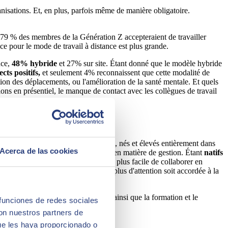
ganisations. Et, en plus, parfois même de manière obligatoire.
 79 % des membres de la Génération Z accepteraient de travailler
nce pour le mode de travail à distance est plus grande.
nce,
48% hybride
et 27% sur site. Étant donné que le modèle hybride
cts positifs,
et seulement 4% reconnaissent que cette modalité de
uction des déplacements, ou l'amélioration de la santé mentale. Et quels
nions en présentiel, le manque de contact avec les collègues de travail
Z sont des génies de la technologie, nés et élevés entièrement dans
Acerca de las cookies
cessitant des approches différenciées en matière de gestion. Étant
natifs
ment 30% de la Génération Z trouve plus facile de collaborer en
 de la Génération Z souhaitent que plus d'attention soit accordée à la
 et 1964).
les pratiques
habituelles de bureau, ainsi que la formation et le
 funciones de redes sociales
con nuestros partners de
ue les haya proporcionado o