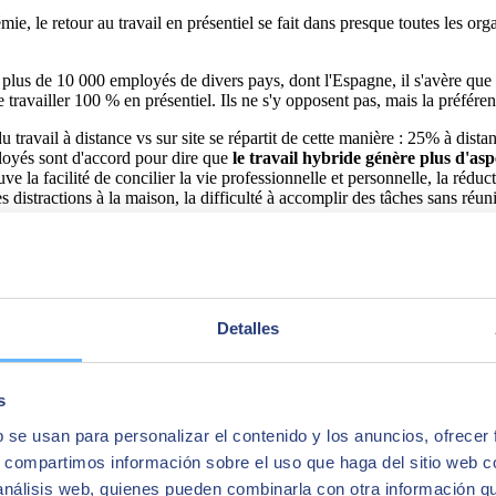
ie, le retour au travail en présentiel se fait dans presque toutes les or
plus de 10 000 employés de divers pays, dont l'Espagne, il s'avère que
e travailler 100 % en présentiel. Ils ne s'y opposent pas, mais la préfére
u travail à distance vs sur site se répartit de cette manière : 25% à dista
loyés sont d'accord pour dire que
le travail hybride génère plus d'aspe
ouve la facilité de concilier la vie professionnelle et personnelle, la réd
s distractions à la maison, la difficulté à accomplir des tâches sans réu
commun : natifs numériques
rien
à celles que nous avons vues dans les groupes précédents. Les Gen 
Detalles
 particularités de la Génération Z, qui font qu'il s'agit d'un groupe né
pli d'outils collaboratifs numériques.
Selon l'étude de Kantar, seule
urs carrières professionnelles et de leur éducation. 40% des travailleurs
27% de ceux de la Génération des soi-disant “Boomers” (nés entre 1946
s
les compétences que cette génération apporte.
Il est temps de
ajuster 
b se usan para personalizar el contenido y los anuncios, ofrecer
e génération.
s, compartimos información sobre el uso que haga del sitio web 
 análisis web, quienes pueden combinarla con otra información q
lleurs talents de cette génération ?