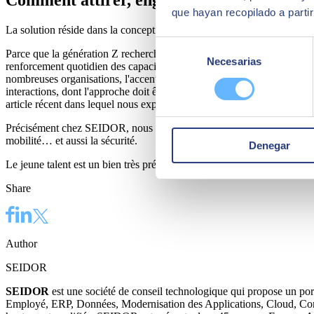
que hayan recopilado a parti
La solution réside dans la conception d'un
espace de travail modern
Selección
Parce que la génération Z recherche des entreprises qui adoptent une 
Necesarias
de
renforcement quotidien des capacités de productivité et de collaboratio
consentimiento
nombreuses organisations, l'accent est presque exclusivement mis sur l
interactions, dont l'approche doit être impulsée par la direction des e
article récent dans lequel nous expliquons le concept de
employee exp
Précisément chez SEIDOR, nous mettons à la disposition des organisation
mobilité… et aussi la sécurité.
Denegar
Le jeune talent est un bien très précieux, malheureusement, assez rare 
Share
Author
SEIDOR
SEIDOR
est une société de conseil technologique qui propose un port
Employé, ERP, Données, Modernisation des Applications, Cloud, Connec