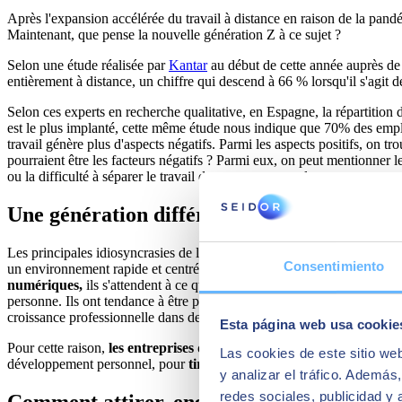
Après l'expansion accélérée du travail à distance en raison de la pandém
Maintenant, que pense la nouvelle génération Z à ce sujet ?
Selon une étude réalisée par
Kantar
au début de cette année auprès de 
entièrement à distance, un chiffre qui descend à 66 % lorsqu'il s'agit d
Selon ces experts en recherche qualitative, en Espagne, la répartition d
est le plus implanté, cette même étude nous indique que 70% des emp
travail génère plus d'aspects négatifs. Parmi les aspects positifs, on tr
pourraient être les facteurs négatifs ? Parmi eux, on peut mentionner le
ou la difficulté à séparer le travail du temps personnel.
Une génération différente avec un sceau 
Les principales idiosyncrasies de la Génération Z
ne ressemblent en 
Consentimiento
un environnement rapide et centré sur Internet. Voici quelques-unes des
numériques,
ils s'attendent à ce que le lieu de travail moderne soit
rem
personne. Ils ont tendance à être pragmatiques dans leur approche de le
croissance professionnelle dans des environnements hybrides, contre 
Esta página web usa cookie
Pour cette raison,
les entreprises doivent explorer la mentalité et 
Las cookies de este sitio we
développement personnel, pour
tirer le meilleur parti de la nouvell
y analizar el tráfico. Ademá
redes sociales, publicidad y
Comment attirer, engager et retenir les mei