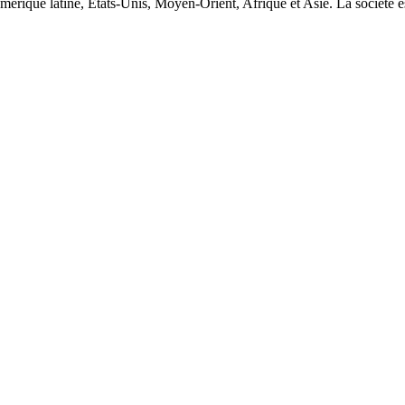
rique latine, États-Unis, Moyen-Orient, Afrique et Asie. La société es