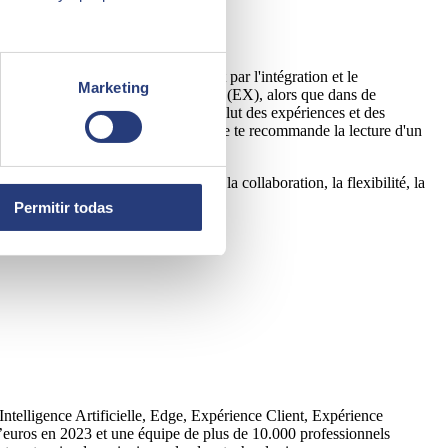
e et la flexibilité au travail.
rutement des candidats, en passant par l'intégration et le
Marketing
ns de la propre “Employee Experience” (EX), alors que dans de
agit d'un ensemble d'aspects qui inclut des expériences et des
essources Humaines et celui de l'IT. Je te recommande la lecture d'un
dans les entreprises.
lement axés sur la productivité, la collaboration, la flexibilité, la
Permitir todas
Intelligence Artificielle, Edge, Expérience Client, Expérience
’euros en 2023 et une équipe de plus de 10.000 professionnels