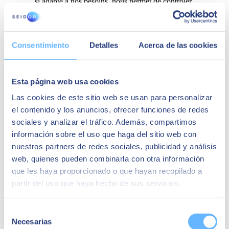
si adapté à nos besoins, nous permet de contrôler
l'exécution du projet de bout en bout”. Nos unités
commerciales sont toutes connectées dans un seul
système”.
Consentimiento
Detalles
Acerca de las cookies
Peut-être que cela pourrait vous
intéresser
Esta página web usa cookies
Las cookies de este sitio web se usan para personalizar
el contenido y los anuncios, ofrecer funciones de redes
sociales y analizar el tráfico. Además, compartimos
información sobre el uso que haga del sitio web con
nuestros partners de redes sociales, publicidad y análisis
web, quienes pueden combinarla con otra información
que les haya proporcionado o que hayan recopilado a
partir del uso que haya hecho de sus servicios.
Selección
Necesarias
de