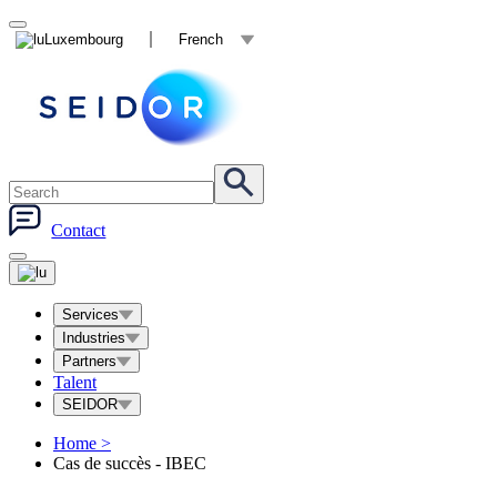
Luxembourg
French
Contact
Services
Industries
Partners
Talent
SEIDOR
Home
>
Cas de succès - IBEC