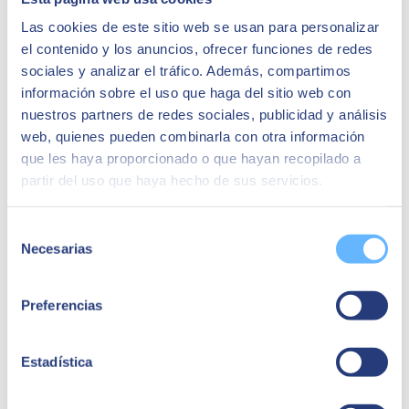
Las cookies de este sitio web se usan para personalizar
el contenido y los anuncios, ofrecer funciones de redes
sociales y analizar el tráfico. Además, compartimos
Juan Carlos López
información sobre el uso que haga del sitio web con
nuestros partners de redes sociales, publicidad y análisis
Directeur Exécutif
web, quienes pueden combinarla con otra información
Je soulignerais la capacité de l'outil, il nous a
que les haya proporcionado o que hayan recopilado a
permis un contrôle beaucoup plus exhaustif, tant
partir del uso que haya hecho de sus servicios.
financier que logistique.
Cas d'utilisation associés :
Selección
Necesarias
de
consentimiento
Preferencias
Estadística