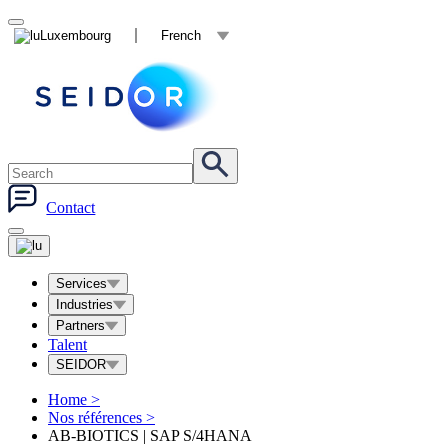
Luxembourg
French
Contact
Services
Industries
Partners
Talent
SEIDOR
Home
>
Nos références
>
AB-BIOTICS | SAP S/4HANA