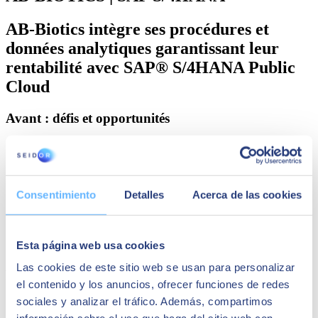
AB-Biotics intègre ses procédures et
données analytiques garantissant leur
rentabilité avec SAP® S/4HANA Public
Cloud​
Avant : défis et opportunités​
Le dynamisme et le fort composant d'innovation de
l'entreprise impliquent une grande créativité dans la génération
de nouveaux produits. Cela nécessitait un outil transversal
intégrant procédures et données analytiques pour garantir la
Consentimiento
Detalles
Acerca de las cookies
rentabilité.​
Le principal défi était d'intégrer les domaines des finances
avec celui de la fabrication, où le volume croissant de manière
exponentielle rendait urgent de disposer de l'intégrité des
Esta página web usa cookies
données. ​
Las cookies de este sitio web se usan para personalizar
Pourquoi SAP ? Pourquoi SEIDOR ?​
el contenido y los anuncios, ofrecer funciones de redes
sociales y analizar el tráfico. Además, compartimos
SAP S/4HANA Public Cloud s'est distingué par son
évolutivité, l'intégrité des données et l'automatisation du