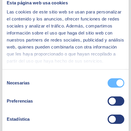
avec leurs clients:
Esta página web usa cookies
Alberto Gutiérrez, Chief Technology Officer de
Alter
Las cookies de este sitio web se usan para personalizar
Made
Pau Gil, Manager en eCommerce et Moyens de
el contenido y los anuncios, ofrecer funciones de redes
paiement de
CaixaBank
sociales y analizar el tráfico. Además, compartimos
Alejandra Lozano, Digital Marketing BP de
Affinity
información sobre el uso que haga del sitio web con
Petcare
nuestros partners de redes sociales, publicidad y análisis
Rejoignez la communauté exclusive et vivez chaque jour
web, quienes pueden combinarla con otra información
l'innovation comme une aventure.
que les haya proporcionado o que hayan recopilado a
Nous vous attendons à l'Hôtel ME (Carrer de Casp, 1-13,
partir del uso que haya hecho de sus servicios.
Barcelone) et n'oubliez pas de passer
par notre stand SEIDOR où
nous avons préparé de nombreuses surprises
!
Inscrivez-vous ici
Selección
Necesarias
de
consentimiento
Preferencias
Estadística