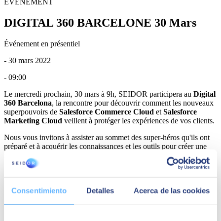
ÉVÉNEMENT
DIGITAL 360 BARCELONE 30 Mars
Événement en présentiel
- 30 mars 2022
- 09:00
Le mercredi prochain, 30 mars à 9h, SEIDOR participera au
Digital
360 Barcelona
, la rencontre pour découvrir comment les nouveaux
superpouvoirs de
Salesforce Commerce Cloud
et
Salesforce
Marketing Cloud
veillent à protéger les expériences de vos clients.
Nous vous invitons à assister au sommet des super-héros qu'ils ont
préparé et à acquérir les connaissances et les outils pour créer une
super expérience client avec l'ultrapersonnalisation comme centre de
pouvoir.
Découvrez les dernières nouveautés en Headless Commerce,
APIs, OMS, Hyperpersonnalisation, CDP, Omnicanalité &
Consentimiento
Detalles
Acerca de las cookies
Group Shopping, Fidélisation et Performance
Trouvez l'inspiration dans les exploits d'autres super-héros de
référence qui révolutionnent l'expérience d'achat et la relation