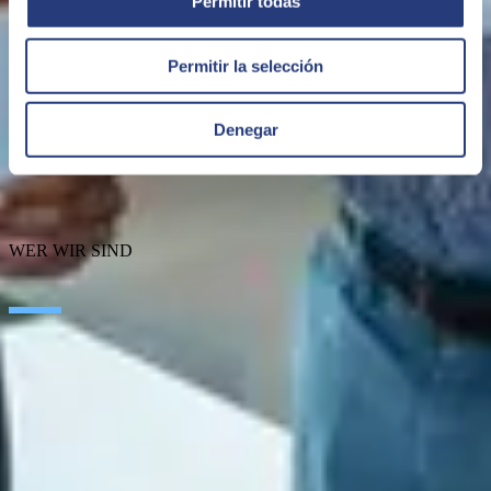
Permitir todas
Permitir la selección
Denegar
WER WIR SIND
Über SEIDOR
Nachrichten
Blog
Karriere
Auszeichnungen
Zertifizierungen