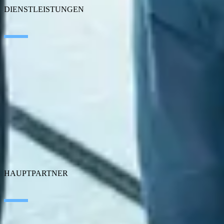
DIENSTLEISTUNGEN
Data & AI
Edge Technologies
Customer Experience
Employee Experience
ERP Ecosystem
Performance & GRC Lösungen
Cloud
Application transformation
Connectivity
Cybersecurity
Produkte von SEIDOR
HAUPTPARTNER