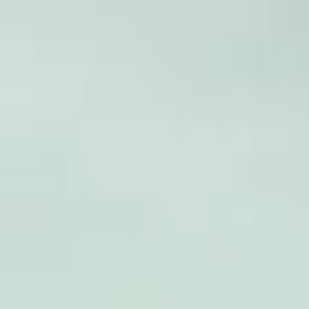
Germany
Deutsch
Kontakt
Dienstleistungen
Branchen
Partner
Karriere
SEIDOR
Home
>
Produktlebenszyklus