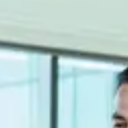
ERP-Lösungen
Produktlebenszyklus
Das Design-to-Market und die Einhaltung gesetzlicher Vorschriften
sind grundlegende Ziele für Organisationen, die den
Produktlebenszyklus unterstützen.
ERP-Lösungen
Produktlebenszyklus
Das Design-to-Market und die Einhaltung gesetzlicher Vorschriften
sind grundlegende Ziele für Organisationen, die den
Produktlebenszyklus unterstützen.
En den Bereichen diskreter Fertigungsindustrien wie dem
mechanischen oder Bauwesen arbeiten wir eng mit Ingenieuren
zusammen, um die besten Lösungen anzubieten. In Branchen mit
chemischen oder Prozesskomponenten, mit Compliance und
Formulierung.
PLM-Lösungen