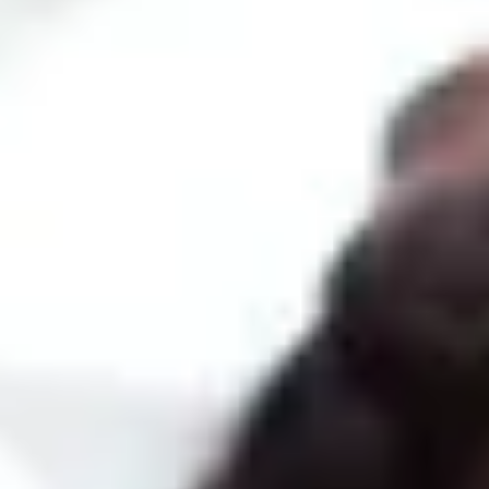
Funktionen
allen
bieten
Themen
TEMARIO MÁSTER SAP BUSINESS
ONE
Logistik
Einheit 1: Einführung in SAP Business One. Stammdaten und
Dokumente
Einheit 2: Einkauf und Beschaffungsprozess
Einheit 3: Vertrieb, CRM
Einheit 4: Artikel
Einheit 5: Lager, Warenbewegungen, Seriennummern und Chargen,
Inventuren
Einheit 6: Preisfindung
Buchhaltung
Einheit 1: Buchhaltung für Einkäufe und Verkäufe
Einheit 2: Bankmanagementprozesse
Einheit 3: Finanzprozess: Kontenplan, Buchung von Buchungen