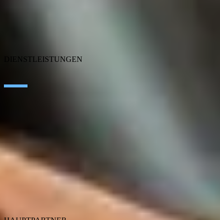
Nachrichten
Blog
Karriere
Auszeichnungen
Zertifizierungen
DIENSTLEISTUNGEN
Data & AI
Edge Technologies
Customer Experience
Employee Experience
ERP Ecosystem
Performance & GRC Lösungen
Cloud
Application transformation
Connectivity
Cybersecurity
Produkte von SEIDOR