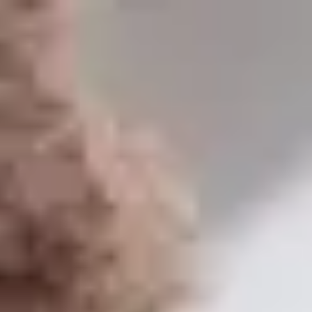
Germany
Deutsch
Kontakt
Dienstleistungen
Branchen
Partner
Karriere
SEIDOR
Home
>
KMU-Dienstleistungen
>
SAP Business One
>