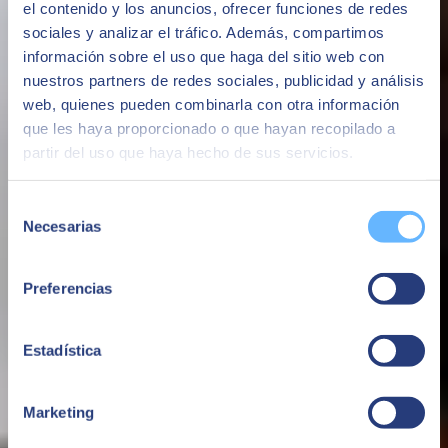
Interview with some of our former students of the Master in SAP
el contenido y los anuncios, ofrecer funciones de redes
Business One, and we take a look at how their professional career
sociales y analizar el tráfico. Además, compartimos
has changed after completing the master.
información sobre el uso que haga del sitio web con
nuestros partners de redes sociales, publicidad y análisis
web, quienes pueden combinarla con otra información
que les haya proporcionado o que hayan recopilado a
partir del uso que haya hecho de sus servicios.
Selección
Necesarias
de
consentimiento
Preferencias
Estadística
Marketing