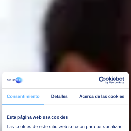
Einheit 4: Buchungsperioden
Einheit 5: Kontrollberichte
Einheit 6: Währungen und Sachanlagen
Implementierung
Einheit 1: Implementierungstools
Einheit 2: Projektumsetzung
Einheit 3: Anpassungstools
Einheit 4: Datenmigrationswerkzeuge
Einheit 5: Supportprozesse
Einheit 6: Fallstudie
Business Intelligence und Big Data
Einheit 1: Verwaltung und Abfragen von Datenbanken (SQL,
HANA)
Consentimiento
Detalles
Acerca de las cookies
Einheit 2: Design von Analyseberichten mit Crystal Reports
Entrevista a antiguos alumnos Master en
Esta página web usa cookies
SAP Business One
Las cookies de este sitio web se usan para personalizar