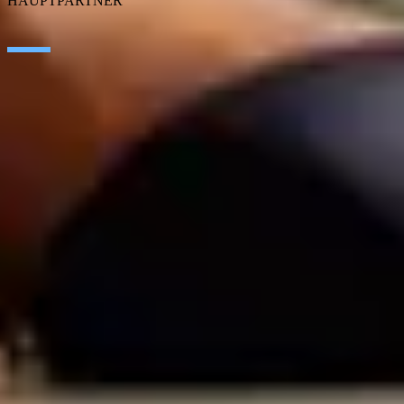
HAUPTPARTNER
SAP
Google Cloud
Microsoft
IBM
Adobe
Salesforce
AWS
Cisco
Corporater
KONTAKT
Karriere
Impressum und Datenschutzbestimmungen
Ethics Channel
© SEIDOR
2026
Germany
Deutsch