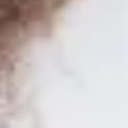
Formación- Máster en SAP Business One
SEIDOR ONE
Master in SAP Business One
Bilden Sie sich zum SAP-Berater mit der einzigen von SAP
weltweit zugelassenen Schulung für SAP Business One.
SEIDOR ONE
Master in SAP Business One
Bilden Sie sich zum SAP-Berater mit der einzigen von SAP
weltweit zugelassenen Schulung für SAP Business One.
Entdecken Sie unser Training in
SAP Business One
und erwerben
Sie die notwendigen Kenntnisse, um in einem der heute am meisten
nachgefragten Berufe hervorzustechen! Unsere
e-learning
Plattform
bietet Ihnen den Komfort, in Ihrem eigenen Tempo zu lernen,
ergänzt durch Live-Kurse, die Ihnen ein bereicherndes Lernerlebnis
bieten. Mit
über 300 Stunden Unterricht
in
20 Modulen
garantiert Ihnen unser
offizielles SAP-Lehrplan
eine umfassende
und aktuelle Ausbildung.