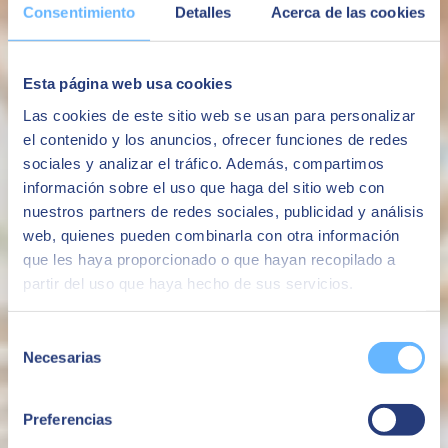
Consentimiento
Detalles
Acerca de las cookies
Esta página web usa cookies
SAP EMEA South Partner Excellence Awards
Ceremony 2023 - Cloud Performance
Las cookies de este sitio web se usan para personalizar
el contenido y los anuncios, ofrecer funciones de redes
sociales y analizar el tráfico. Además, compartimos
información sobre el uso que haga del sitio web con
nuestros partners de redes sociales, publicidad y análisis
web, quienes pueden combinarla con otra información
que les haya proporcionado o que hayan recopilado a
partir del uso que haya hecho de sus servicios.
Selección
Necesarias
de
consentimiento
Preferencias
SAP EMEA South Partner Excellence Awards