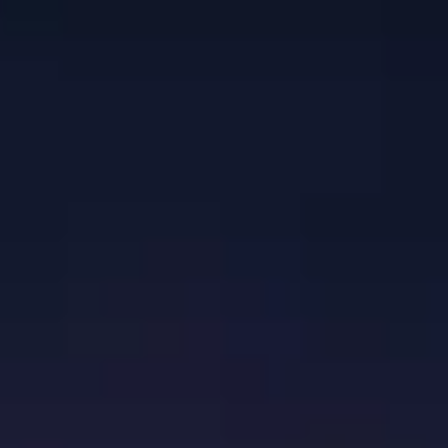
Awards
Awards
Awards
Show all
IBM
Microsoft
SAP
Show all
Show all
Adobe
IBM
Microsoft
Others
SAP