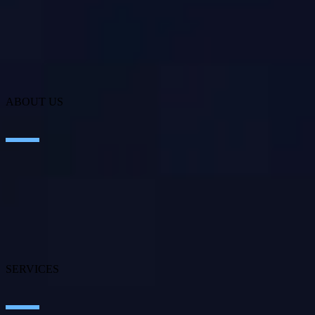
ABOUT US
About SEIDOR
News
Blog
Our branches
Talent
Awards
SERVICES