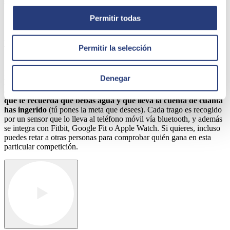
smartphones.
Permitir todas
Aplicaciones IoT en la vida cotidiana:
Permitir la selección
botellas de agua y plazas de aparcamiento
Hay aplicaciones que llaman mucho la atención y que nos muestran
Denegar
hasta dónde llega el internet de las cosas.
Hidrate Spark
, por
ejemplo, es una
botella de agua
en colores metálicos muy atractivos
que te recuerda que bebas agua y que lleva la cuenta de cuánta
has ingerido
(tú pones la meta que desees). Cada trago es recogido
por un sensor que lo lleva al teléfono móvil vía bluetooth, y además
se integra con Fitbit, Google Fit o Apple Watch. Si quieres, incluso
puedes retar a otras personas para comprobar quién gana en esta
particular competición.