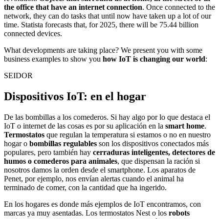
the office that have an internet connection
. Once connected to the
network, they can do tasks that until now have taken up a lot of our
time. Statista forecasts that, for 2025, there will be 75.44 billion
connected devices.
What developments are taking place? We present you with some
business examples to show you
how IoT is changing our world
:
SEIDOR
Dispositivos IoT: en el hogar
De las bombillas a los comederos. Si hay algo por lo que destaca el
IoT o internet de las cosas es por su aplicación en la
smart home
.
Termostatos
que regulan la temperatura si estamos o no en nuestro
hogar o
bombillas regulables
son los dispositivos conectados más
populares, pero también hay
cerraduras inteligentes, detectores de
humos o comederos para animales
, que dispensan la ración si
nosotros damos la orden desde el smartphone. Los aparatos de
Penet, por ejemplo, nos envían alertas cuando el animal ha
terminado de comer, con la cantidad que ha ingerido.
En los hogares es donde más ejemplos de IoT encontramos, con
marcas ya muy asentadas. Los termostatos Nest o los
robots