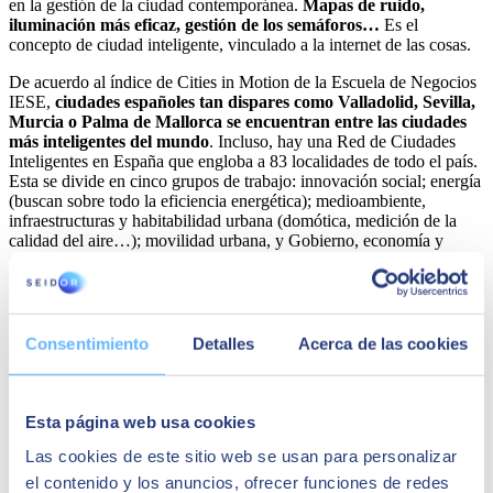
en la gestión de la ciudad contemporánea.
Mapas de ruido,
iluminación más eficaz, gestión de los semáforos…
Es el
concepto de ciudad inteligente, vinculado a la internet de las cosas.
De acuerdo al índice de Cities in Motion de la Escuela de Negocios
IESE,
ciudades españoles tan dispares como Valladolid, Sevilla,
Murcia o Palma de Mallorca se encuentran entre las ciudades
más inteligentes del mundo
. Incluso, hay una Red de Ciudades
Inteligentes en España que engloba a 83 localidades de todo el país.
Esta se divide en cinco grupos de trabajo: innovación social; energía
(buscan sobre todo la eficiencia energética); medioambiente,
infraestructuras y habitabilidad urbana (domótica, medición de la
calidad del aire…); movilidad urbana, y Gobierno, economía y
negocios.
Entre los proyectos urbanos de IoT más destacados se encuentra
Chicago
, con una red de sensores que distribuye información en
tiempo real sobre la calidad del aire o el tiempo atmosférico. En
Consentimiento
Detalles
Acerca de las cookies
Oslo
pensaron en farolas que se encendían o apagaban si había
peatones o no por sus calles. Y en
Barcelona
, unos contenedores
inteligentes avisan cuando están llenos para activar la recogida. De
esta forma, los camiones realizan una recogida mejor planificada.
Esta página web usa cookies
Las cookies de este sitio web se usan para personalizar
el contenido y los anuncios, ofrecer funciones de redes