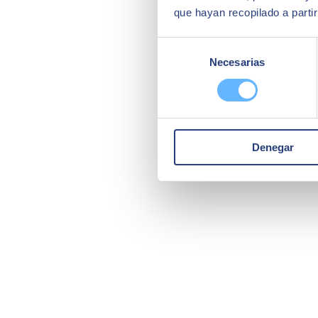
que hayan recopilado a parti
Selección
Necesarias
de
consentimiento
Denegar