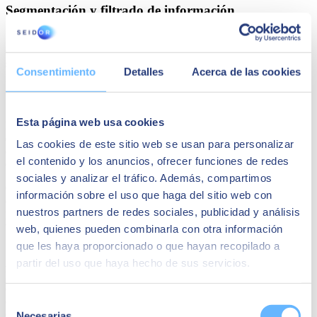
Segmentación y filtrado de información
Otra característica clave de SAP Business One es su
capacidad de
segmentación y filtrado de información.
¿Qué quiere decir esto y
Consentimiento
Detalles
Acerca de las cookies
por qué es tan beneficioso?
Sigamos con el ejemplo que hemos puesto en el apartado anterior.
Esta página web usa cookies
Nuestra empresa de productos electrónicos emplea las herramientas
de SAP Business One para
segmentar a sus clientes según
Las cookies de este sitio web se usan para personalizar
diferentes criterios
, como ubicación geográfica, historial de
el contenido y los anuncios, ofrecer funciones de redes
compras o preferencias específicas.
sociales y analizar el tráfico. Además, compartimos
Gracias a esta curación de datos y su consecuente filtrado, el
información sobre el uso que haga del sitio web con
departamento de marketing
personaliza las estrategias de ventas
nuestros partners de redes sociales, publicidad y análisis
para cada grupo de clientes. En vez de enviar mensajes genéricos a
todos los contactos, sus señales son relevantes y efectivas.
web, quienes pueden combinarla con otra información
que les haya proporcionado o que hayan recopilado a
partir del uso que haya hecho de sus servicios.
Además, la agilidad de movimientos también sale reforzada. Filtrar
la información sirve para
acceder rápidamente a datos específicos
,
como los productos más vendidos en un período determinado o los
clientes con mayor potencial de crecimiento. De esta manera, la
Selección
operativa general de la compañía se vuelve mucho más veloz y
Necesarias