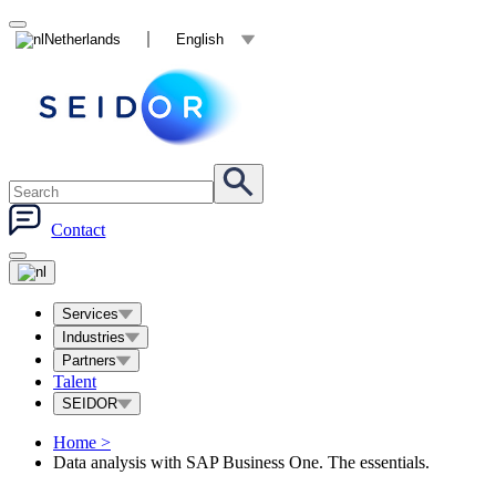
Netherlands
English
Contact
Services
Industries
Partners
Talent
SEIDOR
Home
>
Data analysis with SAP Business One. The essentials.