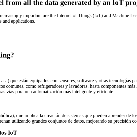
 from all the data generated by an IoT pro
creasingly important are the Internet of Things (IoT) and Machine Learn
es and applications.
ning?
cosas") que están equipados con sensores, software y otras tecnologías pa
icos comunes, como refrigeradores y lavadoras, hasta componentes más s
vas vías para una automatización más inteligente y eficiente.
imbólica), que implica la creación de sistemas que pueden aprender de lo
renan utilizando grandes conjuntos de datos, mejorando su precisión c
tos IoT