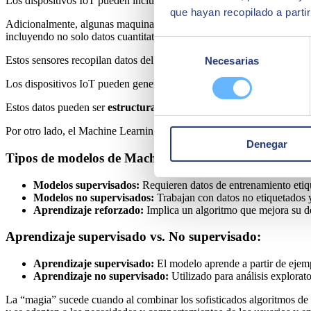
Los dispositivos IoT pueden incluir una gama de sensores para recopi
que hayan recopilado a parti
Adicionalmente, algunas maquinarias o productos (ej: una cafetera, u
incluyendo no solo datos cuantitativos como los anteriormente menci
Selección
Estos sensores recopilan datos del entorno que luego se pueden analiz
Necesarias
de
consentimiento
Los dispositivos IoT pueden generar una amplia variedad de datos, des
Estos datos pueden ser
estructurados
o
no estructurados
y varían e
Por otro lado, el Machine Learning es un campo de la inteligencia arti
Denegar
Tipos de modelos de Machine Learning:
Modelos supervisados:
Requieren datos de entrenamiento etiqu
Modelos no supervisados:
Trabajan con datos no etiquetados y 
Aprendizaje reforzado:
Implica un algoritmo que mejora su d
Aprendizaje supervisado vs. No supervisado:
Aprendizaje supervisado:
El modelo aprende a partir de ejemp
Aprendizaje no supervisado:
Utilizado para análisis explorat
La “magia” sucede cuando al combinar los sofisticados algoritmos de 