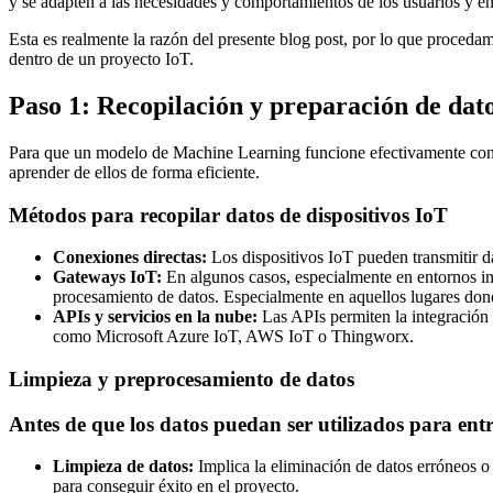
y se adapten a las necesidades y comportamientos de los usuarios y en
Esta es realmente la razón del presente blog post, por lo que proce
dentro de un proyecto IoT.
Paso 1: Recopilación y preparación de dat
Para que un modelo de Machine Learning funcione efectivamente con da
aprender de ellos de forma eficiente.
Métodos para recopilar datos de dispositivos IoT
Conexiones directas:
Los dispositivos IoT pueden transmitir d
Gateways IoT:
En algunos casos, especialmente en entornos ind
procesamiento de datos. Especialmente en aquellos lugares dond
APIs y servicios en la nube:
Las APIs permiten la integración
como Microsoft Azure IoT, AWS IoT o Thingworx.
Limpieza y preprocesamiento de datos
Antes de que los datos puedan ser utilizados para e
Limpieza de datos:
Implica la eliminación de datos erróneos o i
para conseguir éxito en el proyecto.