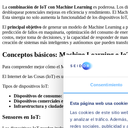
La
combinación de IoT con Machine Learning
es poderosa. Los di
desbloquear potenciales mejoras en eficiencia y rendimiento. El Machin
Esta sinergia no solo aumenta la funcionalidad de los dispositivos IoT,
El
principal objetivo
de generar un modelo de Machine Learning a pa
predicción de fallos en maquinaria, optimización del consumo de energ
costos, mejor toma de decisiones, y la capacidad de responder de man
creación de sistemas más inteligentes y autónomos que pueden transfor
Conceptos básicos: Machine Learning e Io
Para comprender mejor cómo el Machine Learning puede potenciar los
El Internet de las Cosas (IoT) es un ecosistema extenso que incluye un
Consentimiento
Tipos de dispositivos IoT:
Dispositivos de consumo:
Incluyen wearables como relojes inte
Dispositivos comerciales e industriales:
Sensores en maquinaria
Esta página web usa cookie
Infraestructura y ciudades inteligentes:
Sensores en puentes, 
Las cookies de este sitio we
Sensores en IoT:
y analizar el tráfico. Ademá
redes sociales, publicidad y