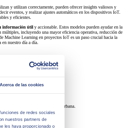
zan y utilizan correctamente, pueden ofrecer insights valiosos y
cir eventos, y realizar ajustes automáticos en los dispositivos IoT.
bles y eficientes.
 información útil
y accionable. Estos modelos pueden ayudar en la
on múltiples, incluyendo una mayor eficiencia operativa, reducción de
 de Machine Learning en proyectos IoT es un paso crucial hacia la
 en nuestro día a día.
ptos básicos de ambos campos.
y tipos de datos que generan.
Acerca de las cookies
a, etc.
o de salud, entre otros.
ar condiciones y mejorar la gestión urbana.
 funciones de redes sociales
con nuestros partners de
ue les haya proporcionado o