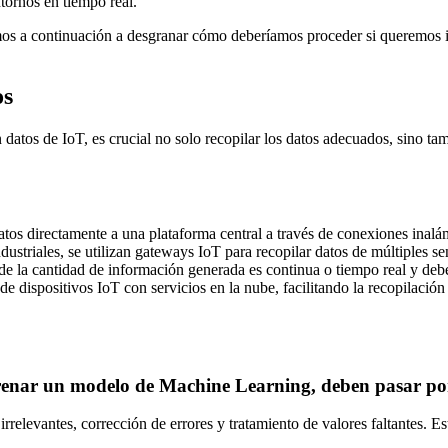
tornos en tiempo real.
damos a continuación a desgranar cómo deberíamos proceder si queremos
os
tos de IoT, es crucial no solo recopilar los datos adecuados, sino tam
atos directamente a una plataforma central a través de conexiones inalá
ustriales, se utilizan gateways IoT para recopilar datos de múltiples sen
e la cantidad de información generada es continua o tiempo real y debe
 de dispositivos IoT con servicios en la nube, facilitando la recopilac
ntrenar un modelo de Machine Learning, deben pasar po
rrelevantes, corrección de errores y tratamiento de valores faltantes. Est