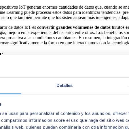
spositivos IoT generan enormes cantidades de datos que, cuando se anali
e Learning puede procesar estos datos para identificar tendencias, prede
 sino que también permite que los sistemas sean más inteligentes, adapta
rtir de datos IoT es
convertir grandes volúmenes de datos brutos en
ía, mejora en la experiencia del usuario, entre otros. Los beneficios s
era proactiva a las condiciones cambiantes. En resumen, la integración
mar significativamente la forma en que interactuamos con la tecnología
T
 proyectos IoT, es fundamental tener una base sólida sobre los conce
a variedad de dispositivos y sensores, cada uno con sus características 
Detalles
ligentes, electrodomésticos conectados, sistemas de seguridad doméstic
 industrial, sistemas de seguimiento de flotas, dispositivos de monitore
s
carreteras, edificios y otros elementos de infraestructura para monitore
b se usan para personalizar el contenido y los anuncios, ofrecer
s, compartimos información sobre el uso que haga del sitio web 
 análisis web, quienes pueden combinarla con otra información q