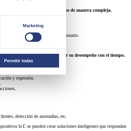
o, presión, calidad del aire, y más.
 electrónicas que pueden
enviar datos de manera compleja
,
c.
Marketing
vos, y patrones de interacción del usuario.
nas
aprender de los datos y mejorar su desempeño con el tiempo.
Permitir todas
cación y regresión.
.
acciones.
lientes, detección de anomalías, etc.
positivos IoT, se pueden crear soluciones inteligentes que respondan