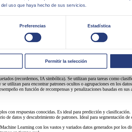
lar datos específicos, como sensores de temperatura, humedad, movimient
r del uso que haya hecho de sus servicios.
na puerta de garaje o un ascensor) son sistemas complejos que incluyen
onados, sino también estados complejos como maniobras, tendencias, et
ar para obtener información útil o para tomar decisiones automatizadas.
Preferencias
Estadística
de lecturas de sensores hasta información de ubicación, uso de dispositi
n volumen, velocidad y variedad.
ficial que se enfoca en desarrollar algoritmos que permiten a las máqui
Permitir la selección
etados (recordemos, IA simbólica). Se utilizan para tareas como clasifi
se utilizan para encontrar patrones ocultos o agrupaciones en los datos
esempeño en función de recompensas y penalizaciones basadas en sus 
los con respuestas conocidas. Es ideal para predicción y clasificación.
orio de datos y descubrimiento de patrones. Ideal para segmentación de c
Machine Learning con los vastos y variados datos generados por los dis