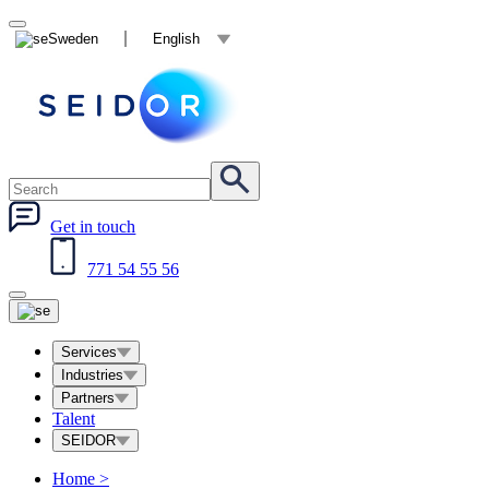
Sweden
English
Get in touch
771 54 55 56
Services
Industries
Partners
Talent
SEIDOR
Home
>