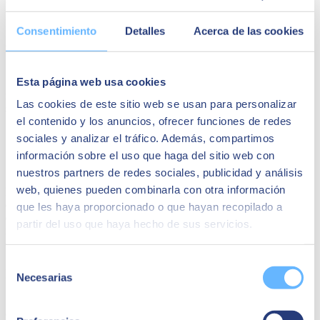
Consentimiento
Detalles
Acerca de las cookies
Administración efectiva del inventario
Esta página web usa cookies
SAP Business One también
simplifica la complejidad del
inventario
. Sin ir más lejos, rastrea automáticamente niveles de
Las cookies de este sitio web se usan para personalizar
stock, agiliza el abastecimiento y previene pérdidas económicas.
el contenido y los anuncios, ofrecer funciones de redes
sociales y analizar el tráfico. Además, compartimos
Control absoluto sobre las ventas
información sobre el uso que haga del sitio web con
nuestros partners de redes sociales, publicidad y análisis
web, quienes pueden combinarla con otra información
Este ERP incluye
funciones de ventas
que van desde la generación
de cotizaciones hasta la facturación,
optimizando la gestión de
que les haya proporcionado o que hayan recopilado a
cada etapa
. Las previsiones de ventas y el seguimiento de
partir del uso que haya hecho de sus servicios.
rendimiento permiten una planificación precisa y estratégica.
Selección
Informes y análisis para tomar mejores decisiones
Necesarias
de
consentimiento
Con esta plataforma lograrás transformar los datos que obtiene tu