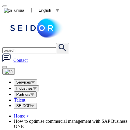
Tunisia
English
Contact
Services
Industries
Partners
Talent
SEIDOR
Home
>
How to optimise commercial management with SAP Business
ONE