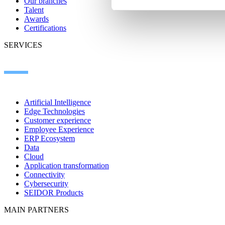
Our branches
Talent
Awards
Certifications
SERVICES
Artificial Intelligence
Edge Technologies
Customer experience
Employee Experience
ERP Ecosystem
Data
Cloud
Application transformation
Connectivity
Cybersecurity
SEIDOR Products
MAIN PARTNERS