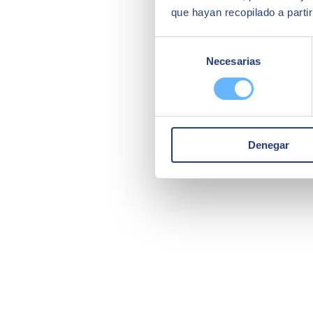
que hayan recopilado a parti
Selección
Necesarias
de
consentimiento
Denegar