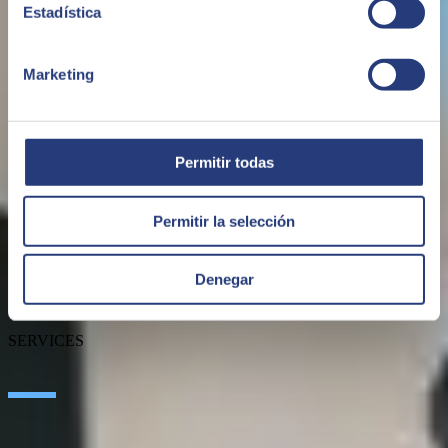
Estadística
Marketing
ABOUT US
Permitir todas
About SEIDOR
News
Permitir la selección
Blog
Our branches
Talent
Denegar
Awards
Certifications
SERVICES