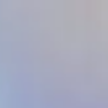
Taiwan
English
Contact
Services
Industries
Partners
Talent
SEIDOR
Home
>
Podcast