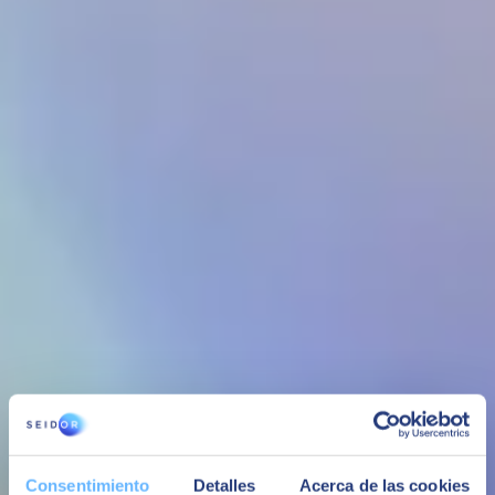
Insight content
Podcast by SEIDOR
Insight content
Podcast by SEIDOR
Welcome to the SEIDOR podcast channel where we aim to
humanize technology by inviting you to discover how it advances
and how it can help us in our daily lives. Artificial intelligence, Chat
GPT, IoT, applications, security, and much more. Will you join us?
Technology
Welcome to the podcast where we explore how technology not only
transforms our world but also how it can be a tool to humanize and
improve our society!
Consentimiento
Detalles
Acerca de las cookies