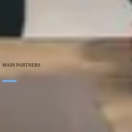
Artificial Intelligence
Edge Technologies
Customer experience
Employee Experience
ERP Ecosystem
Data
Cloud
Application transformation
Connectivity
Cybersecurity
SEIDOR Products
MAIN PARTNERS
SAP
Microsoft
IBM
Adobe
Salesforce
AWS
Google Cloud