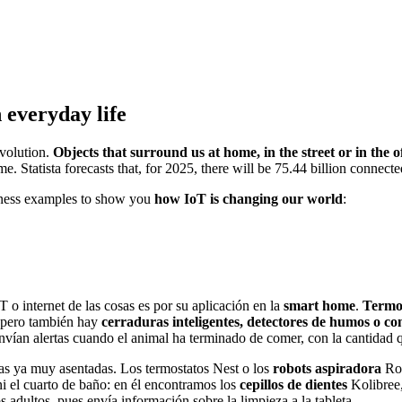
 everyday life
evolution.
Objects that surround us at home, in the street or in the o
e. Statista forecasts that, for 2025, there will be 75.44 billion connect
iness examples to show you
how IoT is changing our world
:
 o internet de las cosas es por su aplicación en la
smart home
.
Termo
, pero también hay
cerraduras inteligentes, detectores de humos o c
nvían alertas cuando el animal ha terminado de comer, con la cantidad 
s ya muy asentadas. Los termostatos Nest o los
robots aspiradora
Roo
ni el cuarto de baño: en él encontramos los
cepillos de dientes
Kolibree,
 adultos, pues envía información sobre la limpieza a la tableta.