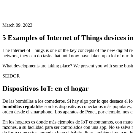
March 09, 2023
5 Examples of Internet of Things devices in
The Internet of Things is one of the key concepts of the new digital r
network, they can do tasks that until now have taken up a lot of our tim
What developments are taking place? We present you with some bus
SEIDOR
Dispositivos IoT: en el hogar
De las bombillas a los comederos. Si hay algo por lo que destaca el IoT
bombillas regulables
son los dispositivos conectados más populares
orden desde el smartphone. Los aparatos de Penet, por ejemplo, nos e
En los hogares es donde más ejemplos de IoT encontramos, con marca
razones, a su facilidad para ser controlados con una app. No se salva 
de forma que estos aprendan bien el hábito. Pero también sirve para los