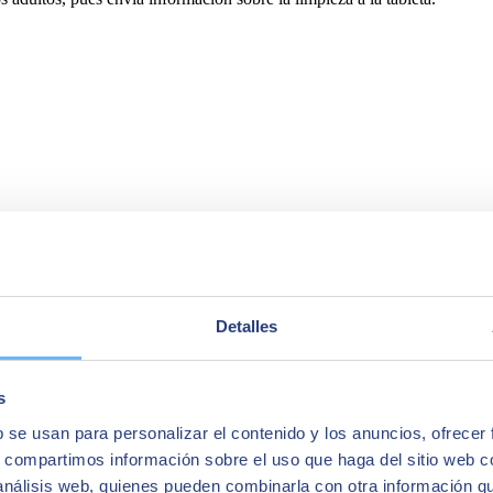
n y controlan a través de las redes wifi y Bluetooth, también se puede
Detalles
permiten controlar a distancia el encendido o apagado de la caldera o el
s
b se usan para personalizar el contenido y los anuncios, ofrecer
hora a la vez que
monitoriza tus latidos
son internet de las cosas. La p
sonas los usen para el control del ejercicio y de su salud. Entre los 
s, compartimos información sobre el uso que haga del sitio web 
 análisis web, quienes pueden combinarla con otra información q