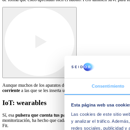
Aunque muchos de los aparatos de la internet de las cosas se conecta
Consentimiento
corriente
a las que se les inserta una tarjeta SIM y que de este modo 
IoT: wearables
Esta página web usa cookie
Las cookies de este sitio we
Sí, esa
pulsera que cuenta tus pasos
o ese
smartwatch
que te da la 
monitorización, ha hecho que cada vez haya más modelos y que más per
y analizar el tráfico. Ademá
Fit.
redes sociales, publicidad y