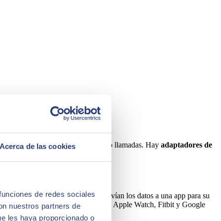
 hacer con los más tradicionales SMS o llamadas. Hay
adaptadores de
Acerca de las cookies
 aire acondicionado.
 funciones de redes sociales
opularidad de estos aparatos, que envían los datos a una app para su
servicios más populares se encuentran Apple Watch, Fitbit y Google
con nuestros partners de
ue les haya proporcionado o