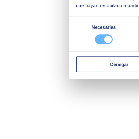
que hayan recopilado a parti
Selección
Necesarias
de
consentimiento
Denegar