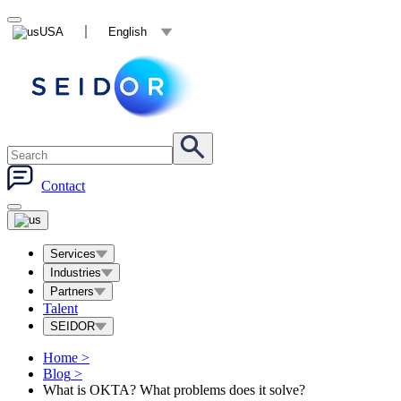
USA
English
Contact
Services
Industries
Partners
Talent
SEIDOR
Home
>
Blog
>
What is OKTA? What problems does it solve?