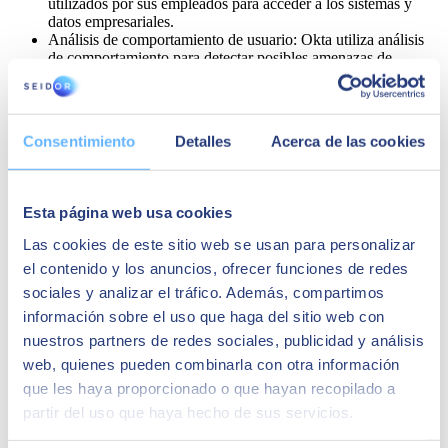
utilizados por sus empleados para acceder a los sistemas y
datos empresariales.
Análisis de comportamiento de usuario: Okta utiliza análisis
de comportamiento para detectar posibles amenazas de
seguridad basadas en el comportamiento del usuario y tomar
medidas para mitigarlas.
Integración de aplicaciones: Okta puede integrarse con una
amplia gama de aplicaciones y servicios de terceros, lo que
Consentimiento
Detalles
Acerca de las cookies
hace que sea fácil de implementar y escalable.
Control de acceso granular: Okta permite a las empresas
controlar de forma granular quién tiene acceso a qué
aplicaciones y datos empresariales, y establecer políticas de
Esta página web usa cookies
acceso y seguridad personalizadas para diferentes grupos de
usuarios.
Las cookies de este sitio web se usan para personalizar
el contenido y los anuncios, ofrecer funciones de redes
Por qué usar Okta
sociales y analizar el tráfico. Además, compartimos
información sobre el uso que haga del sitio web con
Okta ofrece varias ventajas a las empresas que buscan una
nuestros partners de redes sociales, publicidad y análisis
solución de gestión de identidades y accesos en la nube.
Algunas de las principales razones para utilizar Okta incluyen:
web, quienes pueden combinarla con otra información
Mejora de la seguridad: Okta ofrece una amplia gama de
que les haya proporcionado o que hayan recopilado a
herramientas de seguridad avanzadas, como autenticación
partir del uso que haya hecho de sus servicios.
multifactor y análisis de comportamiento de usuario, que
ayudan a las empresas a proteger sus datos y sistemas de