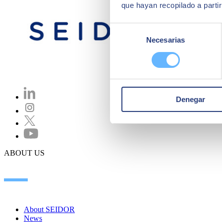
que hayan recopilado a parti
Selección
Necesarias
de
consentimiento
Denegar
ABOUT US
About SEIDOR
News