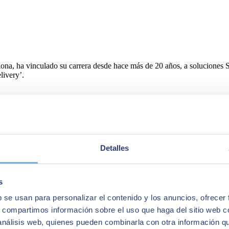
lona, ha vinculado su carrera desde hace más de 20 años, a solucione
livery’.
lunya. Su carrera profesional se ha desarrollado durante 30 años entre 
Detalles
s
b se usan para personalizar el contenido y los anuncios, ofrecer
s, compartimos información sobre el uso que haga del sitio web 
 análisis web, quienes pueden combinarla con otra información q