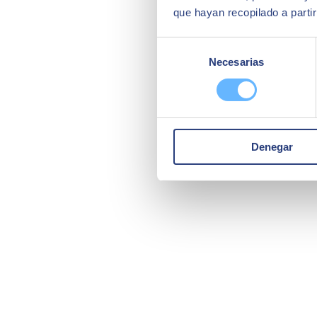
que hayan recopilado a parti
Selección
Necesarias
de
consentimiento
Denegar