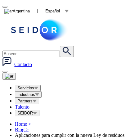
Argentina
Español
Contacto
Servicios
Industrias
Partners
Talento
SEIDOR
Home
>
Blog
>
Aplicaciones para cumplir con la nueva Ley de residuos