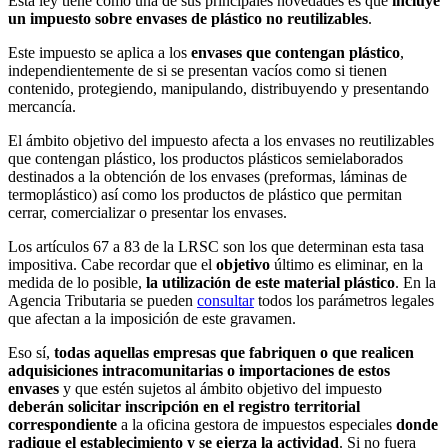
Esta ley tiene como una de sus principales novedades es que
incluye
un impuesto sobre envases de plástico no reutilizables
.
Este impuesto se aplica a los
envases que contengan plástico
,
independientemente de si se presentan vacíos como si tienen
contenido, protegiendo, manipulando, distribuyendo y presentando
mercancía.
El ámbito objetivo del impuesto afecta a los envases no reutilizables
que contengan plástico, los productos plásticos semielaborados
destinados a la obtención de los envases (preformas, láminas de
termoplástico) así como los productos de plástico que permitan
cerrar, comercializar o presentar los envases.
Los artículos 67 a 83 de la LRSC son los que determinan esta tasa
impositiva. Cabe recordar que el
objetivo
último es eliminar, en la
medida de lo posible,
la utilización de este material plástico
. En la
Agencia Tributaria se pueden
consultar
todos los parámetros legales
que afectan a la imposición de este gravamen.
Eso sí,
todas aquellas empresas que fabriquen o que realicen
adquisiciones intracomunitarias o importaciones de estos
envases
y que estén sujetos al ámbito objetivo del impuesto
deberán solicitar inscripción en el registro territorial
correspondiente
a la oficina gestora de impuestos especiales
donde
radique el establecimiento y se ejerza la actividad
. Si no fuera