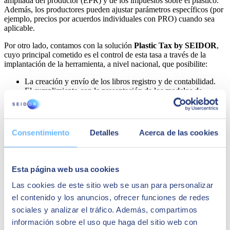
ampliada del productor (EPR) y de los impuestos sobre el plástico.
Además, los productores pueden ajustar parámetros específicos (por
ejemplo, precios por acuerdos individuales con PRO) cuando sea
aplicable.
Por otro lado, contamos con la solución
Plastic Tax by SEIDOR
,
cuyo principal cometido es el control de esta tasa a través de la
implantación de la herramienta, a nivel nacional, que posibilite:
La creación y envío de los libros registro y de contabilidad.
El cumplimiento con la presentación de los modelos de
autoliquidación 592 y solicitud de devolución A22.
La repercusión o consignación en factura de la información
necesaria con ocasión de las ventas o entregas.
Consentimiento
Detalles
Acerca de las cookies
Share
Esta página web usa cookies
Autor
Las cookies de este sitio web se usan para personalizar
SEIDOR
el contenido y los anuncios, ofrecer funciones de redes
sociales y analizar el tráfico. Además, compartimos
SEIDOR
es una consultora tecnológica que ofrece un portafolio
integral de soluciones y servicios que cubren los ámbitos de
información sobre el uso que haga del sitio web con
Inteligencia Artificial, Edge, Customer Experience, Employee