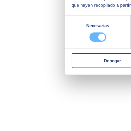
que hayan recopilado a parti
Selección
Necesarias
de
consentimiento
Denegar