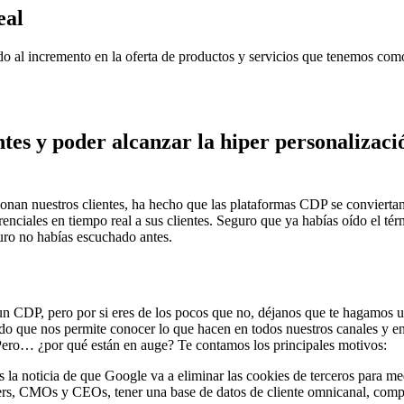
eal
o al incremento en la oferta de productos y servicios que tenemos como
ntes y poder alcanzar la hiper personalizaci
cionan nuestros clientes, ha hecho que las plataformas CDP se convierta
renciales en tiempo real a sus clientes. Seguro que ya habías oído el 
guro no habías escuchado antes.
n CDP, pero por si eres de los pocos que no, déjanos que te hagamos 
o que nos permite conocer lo que hacen en todos nuestros canales y en n
o. Pero… ¿por qué están en auge? Te contamos los principales motivos:
 la noticia de que Google va a eliminar las cookies de terceros para m
s, CMOs y CEOs, tener una base de datos de cliente omnicanal, comple