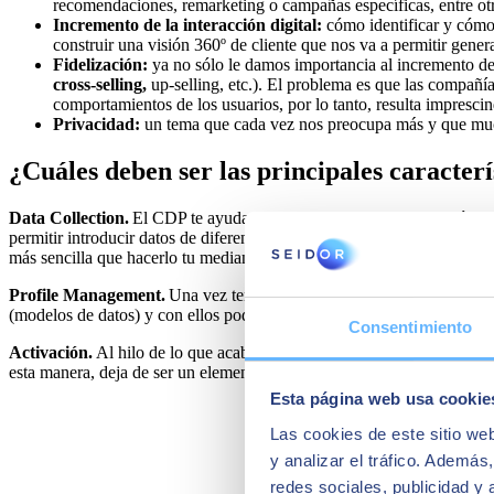
recomendaciones, remarketing o campañas específicas, entre otr
Incremento de la interacción digital:
cómo identificar y cómo 
construir una visión 360º de cliente que nos va a permitir gene
Fidelización:
ya no sólo le damos importancia al incremento de 
cross-selling,
up-selling, etc.). El problema es que las compañ
comportamientos de los usuarios, por lo tanto, resulta imprescin
Privacidad:
un tema que cada vez nos preocupa más y que much
¿Cuáles deben ser las principales caracter
Data Collection.
El CDP te ayuda a almacenar toda la información que
permitir introducir datos de diferentes fuentes en distinto formatos, en
más sencilla que hacerlo tu mediante código, es decir, que sea escalabl
Profile Management.
Una vez tenemos todos los datos de nuestros cli
(modelos de datos) y con ellos poder generar fácilmente segmentos q
Consentimiento
Activación.
Al hilo de lo que acabo de mencionar, el CDP nos va a pe
esta manera, deja de ser un elemento pasivo para convertirse en activo
Esta página web usa cookie
Las cookies de este sitio we
y analizar el tráfico. Ademá
redes sociales, publicidad y