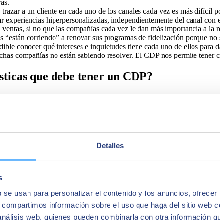
as.
trazar a un cliente en cada uno de los canales cada vez es más difícil 
rar experiencias hiperpersonalizadas, independientemente del canal con e
ventas, si no que las compañías cada vez le dan más importancia a la re
ías “están corriendo” a renovar sus programas de fidelización porque n
dible conocer qué intereses e inquietudes tiene cada uno de ellos para 
as compañías no están sabiendo resolver. El CDP nos permite tener cen
ísticas que debe tener un CDP?
 necesitas y de diferentes tipos, actuando como un gran contenedor de
 distinta variedad (estructurados, no estructurados, online, offline, etc.
e.
entes, nos debe permitir trabajar esos datos y ayudarnos a unificar toda
ue nos ayuden a personalizar nuestras campañas, redundando finalment
Detalles
rmitir poner en marcha acciones de marketing en función de la informaci
, el cual trabaja completamente para el negocio.
s
b se usan para personalizar el contenido y los anuncios, ofrecer
s, compartimos información sobre el uso que haga del sitio web 
 análisis web, quienes pueden combinarla con otra información q