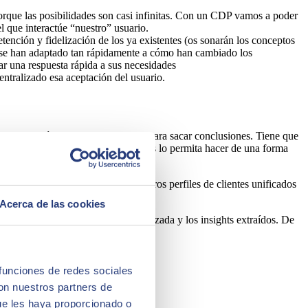
porque las posibilidades son casi infinitas. Con un CDP vamos a poder
l que interactúe “nuestro” usuario.
tención y fidelización de los ya existentes (os sonarán los conceptos
o se han adaptado tan rápidamente a cómo han cambiado los
dar una respuesta rápida a sus necesidades
tralizado esa aceptación del usuario.
 información de donde poder tirar para sacar conclusiones. Tiene que
) y en distinta frecuencia y que además lo permita hacer de una forma
 esa información para generar nuestros perfiles de clientes unificados
e en un aumento de la conversión.
Acerca de las cookies
ón recogida, la segmentación realizada y los insights extraídos. De
 funciones de redes sociales
con nuestros partners de
ue les haya proporcionado o