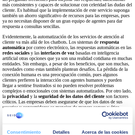
más consistentes y capaces de solucionar con celeridad las dudas del
cliente. Es habitual que la implementación de este servicio suponga
también un ahorro significativo de recursos para las empresas, pues
ya no necesitan disponer de un gran equipo de agentes para dar
respuesta a consultas sencillas.
Evidentemente, la automatización de los servicios de atención al
cliente va más allá de los chatbots. Los sistemas de
respuesta
automática
por correo electrónico, las respuestas automáticas en las
redes sociales
y las
interfaces de voz
basadas en inteligencia
artificial otras opciones que ya son una realidad cotidiana en muchas
entidades. Sin embargo, a pesar de los beneficios, que son muchas,
novedades como estas también plantean desafíos. La pérdida de la
conexión humana es una preocupación común, pues algunos
clientes prefieren la interacción con agentes humanos y pueden
llegar a sentirse frustrados si no pueden resolver problemas
complejos o emocionales con sistemas automatizados. Por otro lado,
la
privacidad
y la
seguridad de los datos del cliente
son factores
críticos. Las empresas deben asegurarse de que los datos de sus
usuarios y consumidores se manejen de manera segura y ética,
cumpliendo con las regulaciones de privacidad aplicables.
Con todo, el progreso en el ámbito de la Customer Experience está
estrechamente vinculado a la capacidad de la tecnología de
Consentimiento
Detalles
Acerca de las cookies
responder eficientemente a las necesidades de interacción humanas.