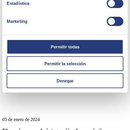
Estadística
presencia directa en 45 países de Europa, América Latina, Estados
Unidos, Oriente Medio, África y Asia. La consultora es partner de
los principales líderes tecnológicos.
Marketing
Quizá te puede interesar
Permitir todas
Permitir la selección
Denegar
05 de enero de 2024