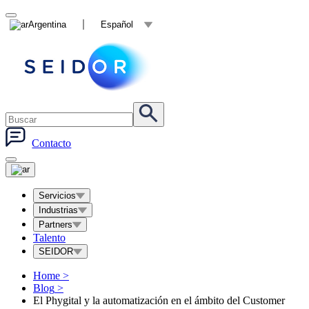
Argentina
Español
Contacto
Servicios
Industrias
Partners
Talento
SEIDOR
Home
>
Blog
>
El Phygital y la automatización en el ámbito del Customer