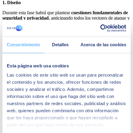
1. Diseño
Durante esta fase habrá que plantear
cuestiones fundamentales de
seguridad y privacidad
, anticipando todos los vectores de ataque y
vulnerabilidades. La definición de los niveles aceptables de
seguridad y privacidad al principio de un proyecto ayuda a un
equipo a comprender los riesgos asociados a problemas de
seguridad, corregir fallos de seguridad durante el desarrollo y aplicar
Consentimiento
Detalles
Acerca de las cookies
los niveles adecuados de seguridad y privacidad a lo largo de todo el
proyecto.
2. Implementación
Esta página web usa cookies
Antes de insertar el código en el repositorio, será necesario realizar
Las cookies de este sitio web se usan para personalizar
revisiones
para aumentar la calidad general y reducir el riesgo de
errores. El análisis de código fuente es un elemento clave en la
el contenido y los anuncios, ofrecer funciones de redes
revisión de código estático para encontrar posibles vulnerabilidades
sociales y analizar el tráfico. Además, compartimos
en el código que no se está ejecutando, Asimismo, será necesario
información sobre el uso que haga del sitio web con
prevenir los ataques
por inyección con la validación de entradas
para evitar que los datos con formato incorrecto se conserven en la
nuestros partners de redes sociales, publicidad y análisis
base de datos o desencadenen errores en otros componentes. La
web, quienes pueden combinarla con otra información
codificación de salidas proporciona defensas por niveles para
que les haya proporcionado o que hayan recopilado a
aumentar la seguridad del sistema como un todo.
partir del uso que haya hecho de sus servicios.
También será esencial separar los datos de producción, y no