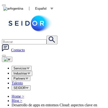
Argentina
Español
Contacto
Servicios
Industrias
Partners
Talento
SEIDOR
Home
>
Blog
>
Desarrollo de apps en entornos Cloud: aspectos clave en