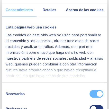
Presales Manager en SEIDOR
Consentimiento
Detalles
Acerca de las cookies
Con más de 25 años en el sector de consultoria IT, ejerciendo
funciones de gestión, venta y preventa de soluciones integradas,
cuenta con experiencia en diversas soluciones de mercado.
Esta página web usa cookies
Desde hace mas de 4 años es el Responsable de Preventa para
soluciones ERP S/4HANA y ByDesign en Seidor.
Las cookies de este sitio web se usan para personalizar
el contenido y los anuncios, ofrecer funciones de redes
Quizá te puede interesar
sociales y analizar el tráfico. Además, compartimos
información sobre el uso que haga del sitio web con
nuestros partners de redes sociales, publicidad y análisis
web, quienes pueden combinarla con otra información
que les haya proporcionado o que hayan recopilado a
partir del uso que haya hecho de sus servicios.
Selección
Necesarias
de
consentimiento
Preferencias