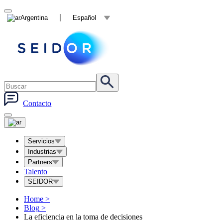
Argentina
Español
Contacto
Servicios
Industrias
Partners
Talento
SEIDOR
Home
>
Blog
>
La eficiencia en la toma de decisiones