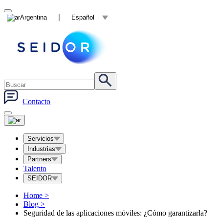
Argentina
Español
Contacto
Servicios
Industrias
Partners
Talento
SEIDOR
Home
>
Blog
>
Seguridad de las aplicaciones móviles: ¿Cómo garantizarla?