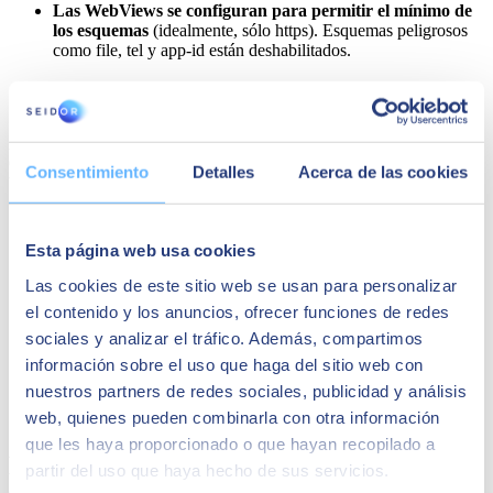
Las WebViews se configuran para permitir el mínimo de
los esquemas
(idealmente, sólo https). Esquemas peligrosos
como file, tel y app-id están deshabilitados.
Calidad del código
A pesar de que las apps no son tan vulnerables a ataques de tipo
Cross-Site Scripting, los desarrolladores deben seguir una guía de
Consentimiento
Detalles
Acerca de las cookies
buenas prácticas para que el código sea seguro:
La aplicación debe ser firmada y provista con un
certificado válido
, así como ser publicada en modo release.
Esta página web usa cookies
La aplicación
captura y gestiona debidamente las posibles
excepciones
.
Las cookies de este sitio web se usan para personalizar
Las
funcionalidades de seguridad gratuitas
de las
el contenido y los anuncios, ofrecer funciones de redes
herramientas, tales como minificación del byte-code,
sociales y analizar el tráfico. Además, compartimos
protección de la pila, soporte PIE y conteo automático de
referencias, se encuentran
activadas
.
información sobre el uso que haga del sitio web con
Hacer uso de herramientas que permitan analizar el
nuestros partners de redes sociales, publicidad y análisis
código fuente para detectar posibles vulnerabilidades
web, quienes pueden combinarla con otra información
como por ejemplo SonarQube.
que les haya proporcionado o que hayan recopilado a
Mecanismos contra la manipulación e
partir del uso que haya hecho de sus servicios.