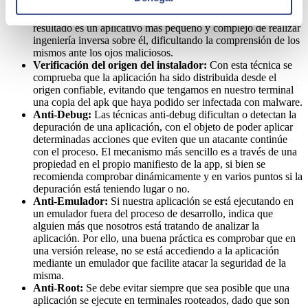
compactar, optimizar y hacer ilegible el código renombrando
semánticamente clases, campos, métodos y nombres. El
resultado es un aplicativo más pequeño y complejo de realizar
ingeniería inversa sobre él, dificultando la comprensión de los
mismos ante los ojos maliciosos.
Verificación del origen del instalador:
Con esta técnica se
comprueba que la aplicación ha sido distribuida desde el
origen confiable, evitando que tengamos en nuestro terminal
una copia del apk que haya podido ser infectada con malware.
Anti-Debug:
Las técnicas anti-debug dificultan o detectan la
depuración de una aplicación, con el objeto de poder aplicar
determinadas acciones que eviten que un atacante continúe
con el proceso. El mecanismo más sencillo es a través de una
propiedad en el propio manifiesto de la app, si bien se
recomienda comprobar dinámicamente y en varios puntos si la
depuración está teniendo lugar o no.
Anti-Emulador:
Si nuestra aplicación se está ejecutando en
un emulador fuera del proceso de desarrollo, indica que
alguien más que nosotros está tratando de analizar la
aplicación. Por ello, una buena práctica es comprobar que en
una versión release, no se está accediendo a la aplicación
mediante un emulador que facilite atacar la seguridad de la
misma.
Anti-Root:
Se debe evitar siempre que sea posible que una
aplicación se ejecute en terminales rooteados, dado que son