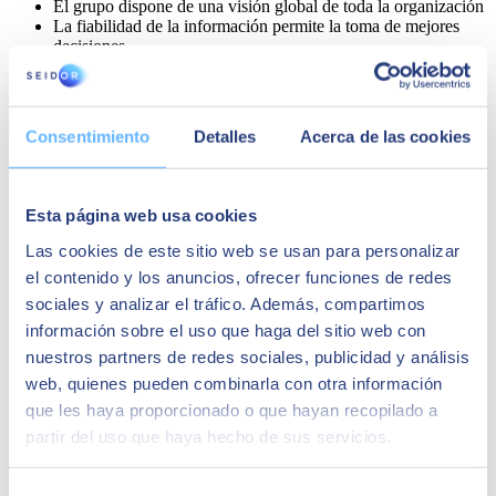
El grupo dispone de una visión global de toda la organización
La fiabilidad de la información permite la toma de mejores
decisiones
Consentimiento
Detalles
Acerca de las cookies
Esta página web usa cookies
Las cookies de este sitio web se usan para personalizar
el contenido y los anuncios, ofrecer funciones de redes
sociales y analizar el tráfico. Además, compartimos
información sobre el uso que haga del sitio web con
Alfonso Ramírez
nuestros partners de redes sociales, publicidad y análisis
web, quienes pueden combinarla con otra información
Director de sistemas y procesos del Grupo Virto
que les haya proporcionado o que hayan recopilado a
La suite de productos de SAP que hemos
partir del uso que haya hecho de sus servicios.
integrado en nuestro Grupo nos da la posibilidad
de seguir mejorando y sobre todo disponer de
una solución estratégica para apoyarnos en