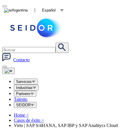
Argentina
Español
Contacto
Servicios
Industrias
Partners
Talento
SEIDOR
Home
>
Casos de éxito
>
Virto | SAP S/4HANA, SAP IBP y SAP Analitycs Cloud