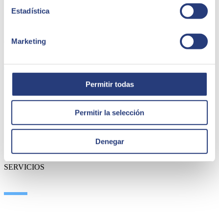
Estadística
Marketing
QUIÉNES SOMOS
Permitir todas
Sobre SEIDOR
Noticias
Permitir la selección
Blog
Nuestras oficinas
Talento
Denegar
Premios
Certificaciones
SERVICIOS