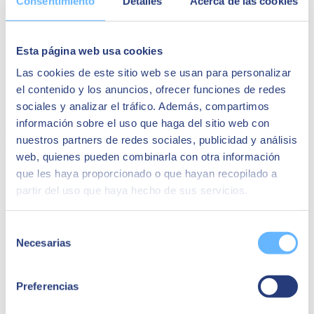
Consentimiento
Detalles
Acerca de las cookies
que están revolucionando la experiencia de compra y relación
con sus clientes:
Alberto Gutiérrez, Chief Technology Officer de
Alter
Made
Esta página web usa cookies
Pau Gil, Manager en eCommerce y Medios de pago de
CaixaBank
Las cookies de este sitio web se usan para personalizar
Alejandra Lozano, Digital Marketing BP de
Affinity
el contenido y los anuncios, ofrecer funciones de redes
Petcare
sociales y analizar el tráfico. Además, compartimos
Súmate a la comunidad exclusiva y vive cada día la innovación
información sobre el uso que haga del sitio web con
como una aventura.
nuestros partners de redes sociales, publicidad y análisis
Te esperamos en el Hotel ME (Carrer de Casp, 1-13, Barcelona) y
web, quienes pueden combinarla con otra información
¡No olvides pasarte
por nuestro booth de SEIDOR donde
que les haya proporcionado o que hayan recopilado a
tenemos mucha sorpresas preparadas
!
Regístrate aquí
partir del uso que haya hecho de sus servicios.
Selección
Necesarias
de
consentimiento
Preferencias