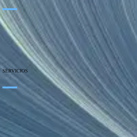
Sobre SEIDOR
Noticias
Blog
Nuestras oficinas
Talento
Premios
Certificaciones
SERVICIOS
Inteligencia Artificial
Edge Technologies
Customer Experience
Employee Experience
ERP Ecosystem
Data