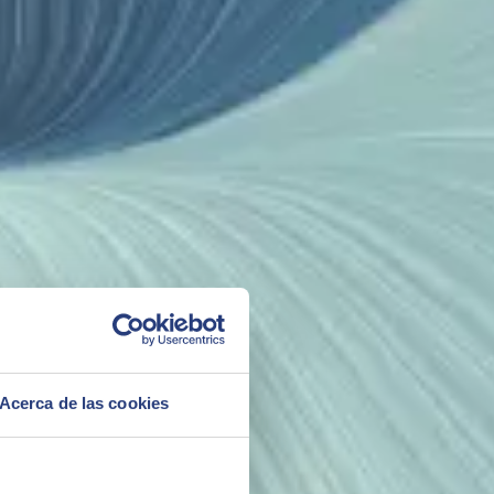
Modular
ier
Puedes elegir los módulos que son necesarios minimizando así el
coste. Esta cualidad permite ampliar en un futuro funcionalidades
de forma estándar.
Acerca de las cookies
dirección de proyecto y en la determinación óptima de flujos dentro