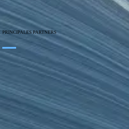
Cloud
Application Modernization
Connectivity
Cybersecurity
SEIDOR Products
PRINCIPALES PARTNERS
SAP
Microsoft
IBM
Adobe
Salesforce
AWS
Google Cloud
Cisco
CONTACTO
TRABAJA EN SEIDOR
Aviso legal y Política de Privacidad