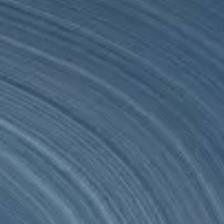
SEIDOR
Home
>
ERP Ecosystem
>
SAP Business One
>
Ulises WMS
SEIDOR Products
Ulises WMS
Ulises WMS es nuestra solución completa para la gestión de almacenes
SEIDOR Products
Ulises WMS
Ulises WMS es nuestra solución completa para la gestión de almacenes
La gestión de almacenes clave para la compañía siempre es compleja,
cual, ofrece un gran poder de adaptación con alta eficacia y el apoyo d
Una solución integral que mejora y potencia la gestión de almacenes 
Propuesta de valor