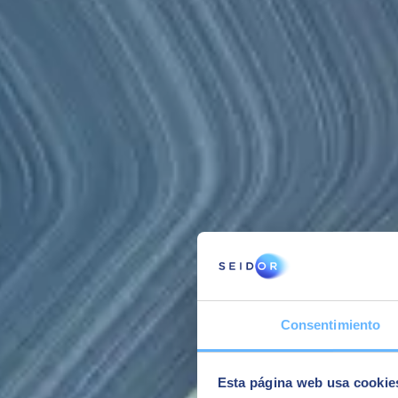
Solución integral
Adaptable
Toda la gestión con trazabilidad completa.
Software propio 
Multiempresa, multicentro, integración con
programación par
producción, múltiple interfaz, etc.
necesidades de c
Capacidades
Experiencia
Ofrecemos nuestra experiencia de más de 25 años en cientos de proyec
Consultoría
Consentimiento
Disponemos de un equipo de más de 20 profesionales expertos en soluc
de su almacén.
Esta página web usa cookie