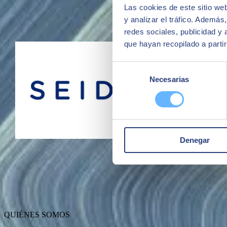
Futuro
Las cookies de este sitio we
y analizar el tráfico. Ademá
Realizamos mejora continua de nuestro software basándonos en la exp
redes sociales, publicidad y
que hayan recopilado a parti
Selección
Necesarias
de
consentimiento
Denegar
QUIÉNES SOMOS