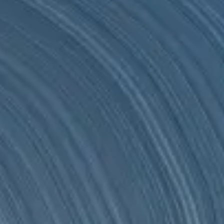
, con una elevada parametrización y adaptabilidad a todo tipo de centr
, con una elevada parametrización y adaptabilidad a todo tipo de centr
 Ulises WMS la facilita apoyado por cientos de procesos parametrizabl
e nuestro servicio de consultoría experta.
en toda su magnitud.