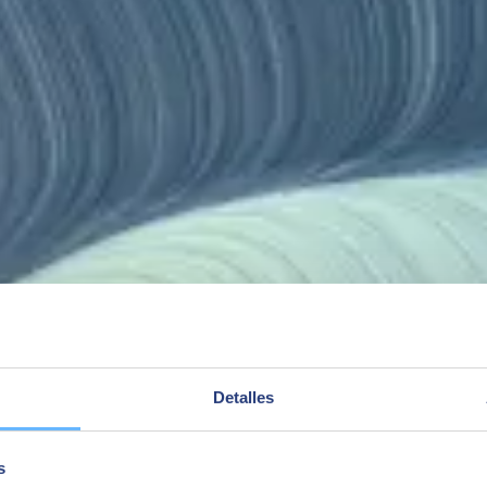
Integrada
con departamento exclusivo de
Comunicación estándar con cualqu
a adaptarnos a procesos y
ERP, almacenes automáticos y
ada compañía.
software de terceros.
tos en múltiples sectores.
Detalles
iones de gestión de almacenes para ayudarte en la toma de decisiones, 
s