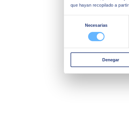
que hayan recopilado a parti
Selección
Necesarias
de
consentimiento
Denegar