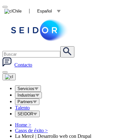
Chile
Español
Contacto
Servicios
Industrias
Partners
Talento
SEIDOR
Home
>
Casos de éxito
>
La Mercè | Desarrollo web con Drupal