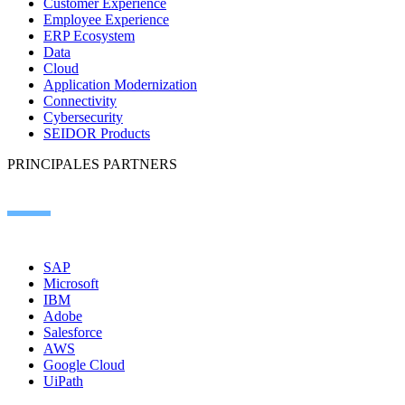
Customer Experience
Employee Experience
ERP Ecosystem
Data
Cloud
Application Modernization
Connectivity
Cybersecurity
SEIDOR Products
PRINCIPALES PARTNERS
SAP
Microsoft
IBM
Adobe
Salesforce
AWS
Google Cloud
UiPath