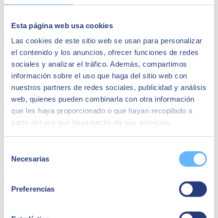
Proporciona una visión completa de los
activos de la planta
,
incluyendo su ubicación, historial de mantenimiento y programación
Esta página web usa cookies
de mantenimientos preventivos. Esto ayuda a prolongar la vida útil
de los activos y a reducir los tiempos de inactividad no planificados.
Las cookies de este sitio web se usan para personalizar
el contenido y los anuncios, ofrecer funciones de redes
sociales y analizar el tráfico. Además, compartimos
Planificación de mantenimientos
información sobre el uso que haga del sitio web con
nuestros partners de redes sociales, publicidad y análisis
Permite la
programación eficiente de mantenimientos
web, quienes pueden combinarla con otra información
preventivos y correctivos
, ayudando a reducir los costos de
que les haya proporcionado o que hayan recopilado a
mantenimiento y minimizar los tiempos de inactividad.
partir del uso que haya hecho de sus servicios.
Gestión de inventario avanzada
Selección
Necesarias
de
Ofrece un
control preciso de los niveles de inventario
, asegurando
consentimiento
que siempre haya piezas y repuestos disponibles cuando se
Preferencias
necesiten. Esto evita retrasos en la producción debido a la falta de
material.