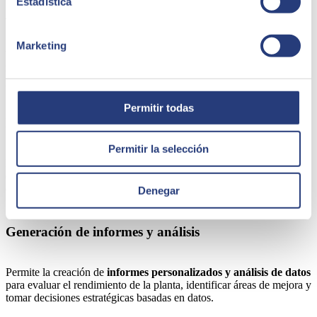
Estadística
Análisis predictivo
Marketing
Utiliza
datos en tiempo real
para predecir problemas de
mantenimiento y necesidades de inventario, lo que permite una
planificación más precisa y una respuesta proactiva.
Permitir todas
Integración de datos en tiempo real
Permitir la selección
Proporciona visibilidad total de la planta al
integrar datos de
diferentes áreas,
como producción, inventario, ventas y finanzas,
en tiempo real. Esto facilita la toma de decisiones informadas.
Denegar
Generación de informes y análisis
Permite la creación de
informes personalizados y análisis de datos
para evaluar el rendimiento de la planta, identificar áreas de mejora y
tomar decisiones estratégicas basadas en datos.