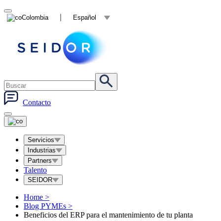
Colombia
Español
Contacto
Servicios
Industrias
Partners
Talento
SEIDOR
Home
>
Blog PYMEs
>
Beneficios del ERP para el mantenimiento de tu planta