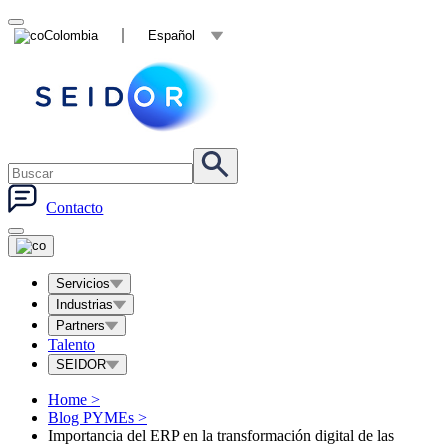
Colombia
Español
Contacto
Servicios
Industrias
Partners
Talento
SEIDOR
Home
>
Blog PYMEs
>
Importancia del ERP en la transformación digital de las