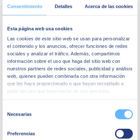
Consentimiento
Detalles
Acerca de las cookies
Toma el control de la parte financiera
Las
finanzas
también tienen su sitio en este versátil ERP. De esta
Esta página web usa cookies
manera, recuperarás el
control de los cobros y los pagos
, al tiempo
que olvides de tareas repetitivas y tediosas. Por si esto fuera poco,
Las cookies de este sitio web se usan para personalizar
dejar en manos de un ERP este aspecto tan delicado de una PYME
el contenido y los anuncios, ofrecer funciones de redes
tiene otra ventaja adicional. Los errores humanos ya no se producen
sociales y analizar el tráfico. Además, compartimos
más.
información sobre el uso que haga del sitio web con
nuestros partners de redes sociales, publicidad y análisis
Tu empresa en la nube
web, quienes pueden combinarla con otra información
que les haya proporcionado o que hayan recopilado a
La nube es un concepto tecnológico que está teniendo una profunda
partir del uso que haya hecho de sus servicios.
incidencia en las empresas. Procesar, almacenar y actualizar todos
los datos en
un solo servidor remoto
permite que cualquier
empleado tenga acceso a la información necesaria sin dilación.
Selección
Es más, el control de todos los procesos de la empresa en tiempo
Necesarias
de
real se puede efectuar desde cualquier parte del mundo. Solo es
consentimiento
necesario tener conexión a Internet.
Preferencias