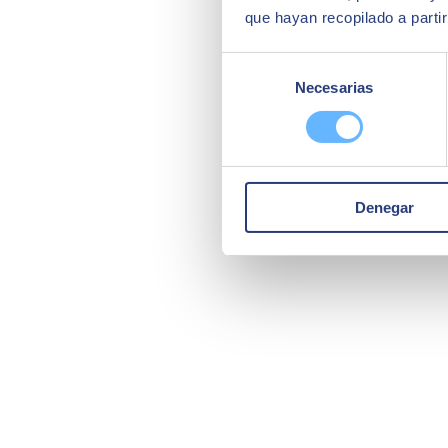
que hayan recopilado a parti
Selección
Necesarias
de
consentimiento
Denegar